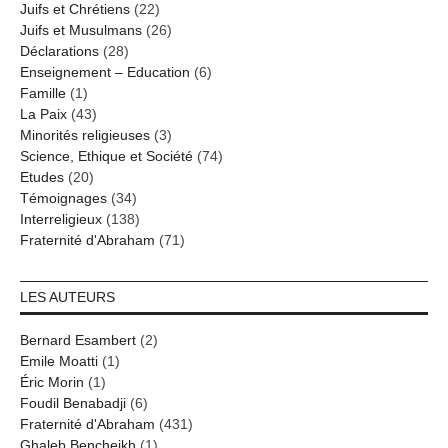
Juifs et Chrétiens
(22)
Juifs et Musulmans
(26)
Déclarations
(28)
Enseignement – Education
(6)
Famille
(1)
La Paix
(43)
Minorités religieuses
(3)
Science, Ethique et Société
(74)
Etudes
(20)
Témoignages
(34)
Interreligieux
(138)
Fraternité d'Abraham
(71)
LES AUTEURS
Bernard Esambert
(2)
Emile Moatti
(1)
Éric Morin
(1)
Foudil Benabadji
(6)
Fraternité d'Abraham
(431)
Ghaleb Bencheikh
(1)