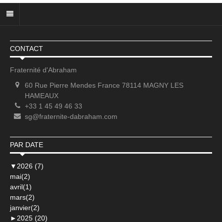
CONTACT
Fraternité d'Abraham
60 Rue Pierre Mendes France 78114 MAGNY LES
HAMEAUX
+33 1 45 49 46 33
sg@fraternite-dabraham.com
PAR DATE
▼
2026 (7)
mai(2)
avril(1)
mars(2)
janvier(2)
►
2025 (20)