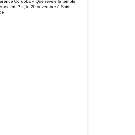
érence Cordoba « Que révèle le temple
érusalem ? », le 20 novembre à Saint-
dé