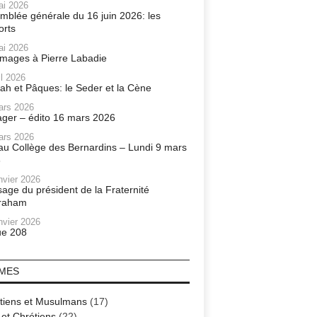
ai 2026
mblée générale du 16 juin 2026: les
orts
ai 2026
ages à Pierre Labadie
il 2026
ah et Pâques: le Seder et la Cène
ars 2026
ager – édito 16 mars 2026
ars 2026
r au Collège des Bernardins – Lundi 9 mars
6
nvier 2026
age du président de la Fraternité
raham
nvier 2026
e 208
MES
tiens et Musulmans
(17)
 et Chrétiens
(22)