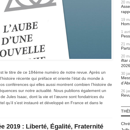
20 m
Asse
rapp
19 m
Homm
1 avr
Pess
21 m
Part
20 m
ifta
202
t le titre de ce 184ème numéro de notre revue. Après un
30 ja
Mess
l’histoire récente qui préface et oriente l’état du monde à
d’Ab
nos conférences qui elles aussi montrent combien l’histoire de
nséquences sur notre actualité. Nous publions également un
26 ja
Revu
 de Jules Isaac, dont la vie et l’œuvre sont fondatrices du
el qu’il s’est instauré et développé en France et dans le
THÈ
Chré
e 2019 : Liberté, Égalité, Fraternité
Juifs