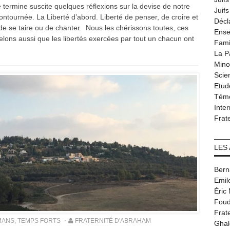
e termine suscite quelques réflexions sur la devise de notre
Juif
ntournée. La Liberté d’abord. Liberté de penser, de croire et
Décl
 de se taire ou de chanter. Nous les chérissons toutes, ces
Ense
elons aussi que les libertés exercées par tout un chacun ont
Fami
La P
Minor
Scie
Etud
Tém
Inter
Frat
LES
Bern
Emil
Éric
Foud
Frat
MANS
,
TEMPS FORTS
FRATERNITÉ D'ABRAHAM
Ghal