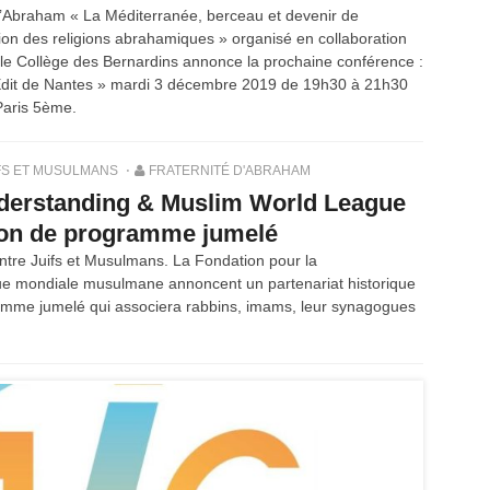
 d’Abraham « La Méditerranée, berceau et devenir de
ution des religions abrahamiques » organisé en collaboration
 et le Collège des Bernardins annonce la prochaine conférence :
l’Edit de Nantes » mardi 3 décembre 2019 de 19h30 à 21h30
Paris 5ème.
FS ET MUSULMANS
FRATERNITÉ D'ABRAHAM
nderstanding & Muslim World League
son de programme jumelé
entre Juifs et Musulmans. La Fondation pour la
ue mondiale musulmane annoncent un partenariat historique
amme jumelé qui associera rabbins, imams, leur synagogues