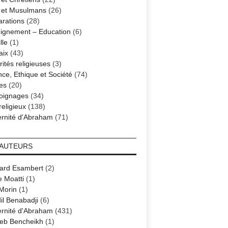
s et Musulmans
(26)
arations
(28)
ignement – Education
(6)
lle
(1)
aix
(43)
ités religieuses
(3)
nce, Ethique et Société
(74)
es
(20)
oignages
(34)
religieux
(138)
ernité d'Abraham
(71)
 AUTEURS
ard Esambert
(2)
e Moatti
(1)
 Morin
(1)
il Benabadji
(6)
ernité d'Abraham
(431)
eb Bencheikh
(1)