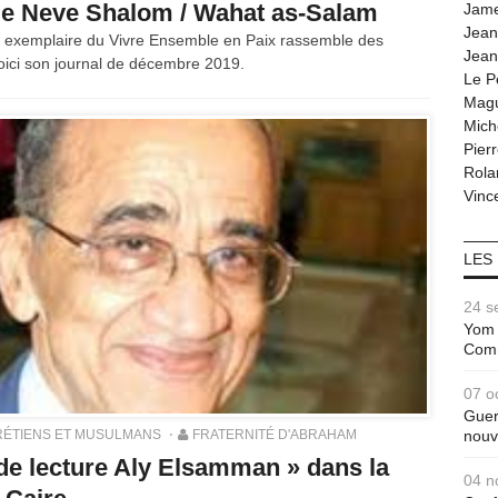
 de Neve Shalom / Wahat as-Salam
Jam
Jean
e exemplaire du Vivre Ensemble en Paix rassemble des
Jean
Voici son journal de décembre 2019.
Le P
Magu
Mich
Pier
Rola
Vince
LES
24 s
Yom 
Com
07 o
Guer
ÉTIENS ET MUSULMANS
FRATERNITÉ D'ABRAHAM
nouv
 de lecture Aly Elsamman » dans la
04 n