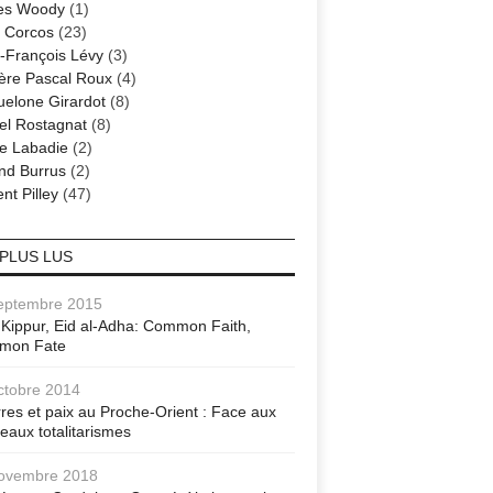
es Woody
(1)
 Corcos
(23)
-François Lévy
(3)
ère Pascal Roux
(4)
elone Girardot
(8)
el Rostagnat
(8)
re Labadie
(2)
nd Burrus
(2)
nt Pilley
(47)
 PLUS LUS
eptembre 2015
Kippur, Eid al-Adha: Common Faith,
mon Fate
ctobre 2014
res et paix au Proche-Orient : Face aux
eaux totalitarismes
ovembre 2018