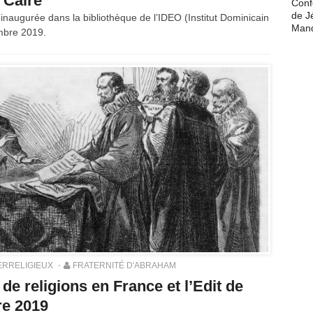
 Caire
Conf
de J
inaugurée dans la bibliothèque de l’IDEO (Institut Dominicain
Man
embre 2019.
ERRELIGIEUX
FRATERNITÉ D'ABRAHAM
e religions en France et l’Edit de
re 2019