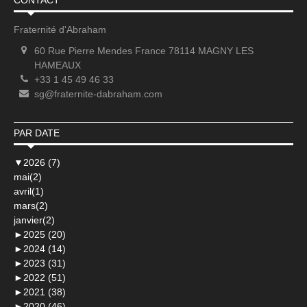
CONTACT
Fraternité d'Abraham
60 Rue Pierre Mendes France 78114 MAGNY LES
HAMEAUX
+33 1 45 49 46 33
sg@fraternite-dabraham.com
PAR DATE
▼
2026 (7)
mai(2)
avril(1)
mars(2)
janvier(2)
►
2025 (20)
►
2024 (14)
►
2023 (31)
►
2022 (51)
►
2021 (38)
►
2020 (46)