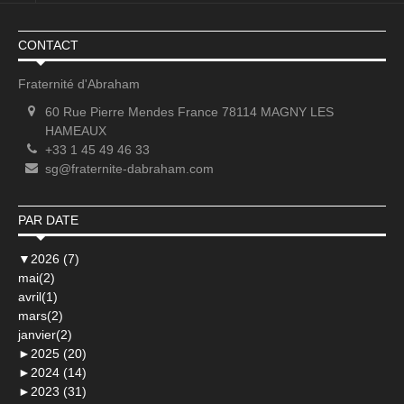
CONTACT
Fraternité d'Abraham
60 Rue Pierre Mendes France 78114 MAGNY LES
HAMEAUX
+33 1 45 49 46 33
sg@fraternite-dabraham.com
PAR DATE
▼
2026 (7)
mai(2)
avril(1)
mars(2)
janvier(2)
►
2025 (20)
►
2024 (14)
►
2023 (31)