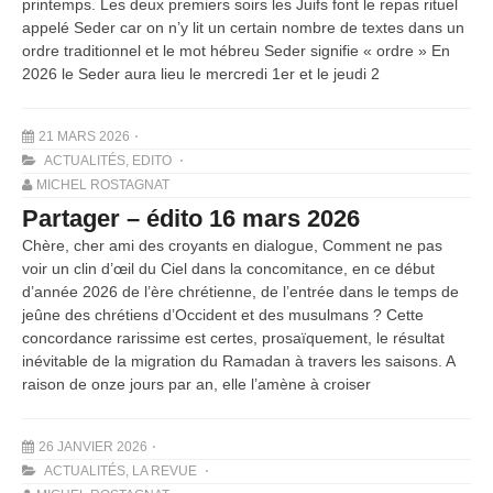
printemps. Les deux premiers soirs les Juifs font le repas rituel
appelé Seder car on n’y lit un certain nombre de textes dans un
ordre traditionnel et le mot hébreu Seder signifie « ordre » En
2026 le Seder aura lieu le mercredi 1er et le jeudi 2
21 MARS 2026
ACTUALITÉS
,
EDITO
MICHEL ROSTAGNAT
Partager – édito 16 mars 2026
Chère, cher ami des croyants en dialogue, Comment ne pas
voir un clin d’œil du Ciel dans la concomitance, en ce début
d’année 2026 de l’ère chrétienne, de l’entrée dans le temps de
jeûne des chrétiens d’Occident et des musulmans ? Cette
concordance rarissime est certes, prosaïquement, le résultat
inévitable de la migration du Ramadan à travers les saisons. A
raison de onze jours par an, elle l’amène à croiser
26 JANVIER 2026
ACTUALITÉS
,
LA REVUE