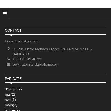
CONTACT
Fraternité d'Abraham
60 Rue Pierre Mendes France 78114 MAGNY LES
HAMEAUX
+33 1 45 49 46 33
sg@fraternite-dabraham.com
PAR DATE
▼
2026 (7)
mai(2)
avril(1)
mars(2)
janvier(2)