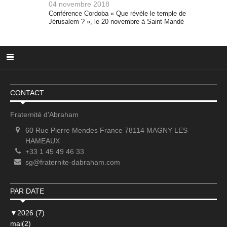
04 novembre 2018
Conférence Cordoba « Que révèle le temple de
Jérusalem ? », le 20 novembre à Saint-Mandé
CONTACT
Fraternité d'Abraham
60 Rue Pierre Mendes France 78114 MAGNY LES
HAMEAUX
+33 1 45 49 46 33
sg@fraternite-dabraham.com
PAR DATE
▼
2026 (7)
mai(2)