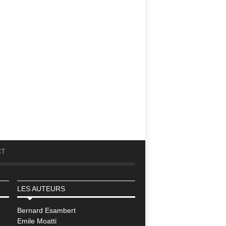
CT
LES AUTEURS
Bernard Esambert
Emile Moatti