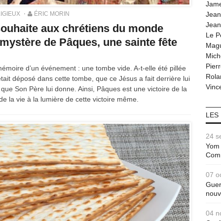
Jam
IGIEUX
ÉRIC MORIN
Jean
Jean
souhaite aux chrétiens du monde
Le P
e mystère de Pâques, une sainte fête
Magu
Mich
Pier
 mémoire d’un événement : une tombe vide. A-t-elle été pillée
Rola
était déposé dans cette tombe, que ce Jésus a fait derrière lui
Vince
e que Son Père lui donne. Ainsi, Pâques est une victoire de la
 de la vie à la lumière de cette victoire même.
LES
24 s
Yom 
Com
07 o
Guer
nouv
04 n