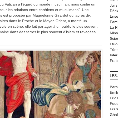
ue du Vatican à l’égard du monde musulman, nous confie un
Juif
t pour les relations entre chrétiens et musulmans“. Une
Décl
s est proposée par Maguelonne Girardot qui après dix
Ense
ires dans le Proche et le Moyen Orient, a monté un
Fami
eule en scène, elle fait partager à un public le plus souvent
La P
humaine dans des terres le plus souvent d’islam et ravagées
Minor
Scie
Etud
Tém
Inter
Frat
LES
Bern
Emil
Éric
Foud
Frat
Ghal