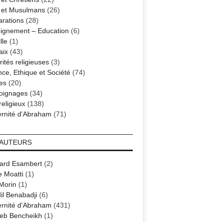
s et Musulmans
(26)
arations
(28)
ignement – Education
(6)
lle
(1)
aix
(43)
ités religieuses
(3)
nce, Ethique et Société
(74)
es
(20)
oignages
(34)
religieux
(138)
ernité d'Abraham
(71)
 AUTEURS
ard Esambert
(2)
e Moatti
(1)
 Morin
(1)
il Benabadji
(6)
ernité d'Abraham
(431)
eb Bencheikh
(1)