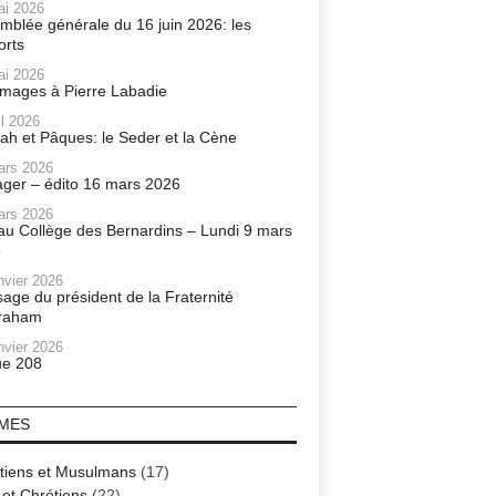
ai 2026
mblée générale du 16 juin 2026: les
orts
ai 2026
ages à Pierre Labadie
il 2026
ah et Pâques: le Seder et la Cène
ars 2026
ager – édito 16 mars 2026
ars 2026
r au Collège des Bernardins – Lundi 9 mars
6
nvier 2026
age du président de la Fraternité
raham
nvier 2026
e 208
MES
tiens et Musulmans
(17)
 et Chrétiens
(22)