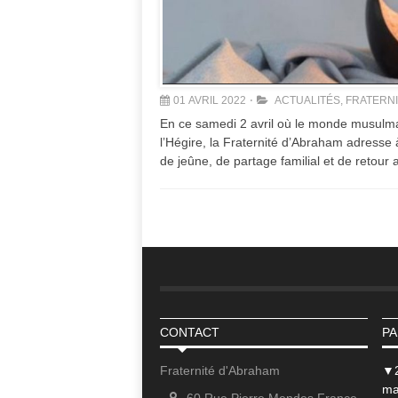
01 AVRIL 2022
ACTUALITÉS
,
FRATERN
En ce samedi 2 avril où le monde musulm
l’Hégire, la Fraternité d’Abraham adresse 
de jeûne, de partage familial et de retour a
CONTACT
PA
Fraternité d'Abraham
▼
ma