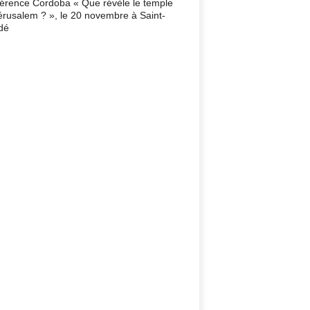
érence Cordoba « Que révèle le temple
érusalem ? », le 20 novembre à Saint-
dé