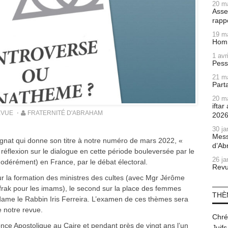
20 m
Asse
rapp
19 m
Homm
1 avr
Pess
21 m
Part
20 m
ifta
EVUE
FRATERNITÉ D'ABRAHAM
202
30 ja
Mess
tagnat qui donne son titre à notre numéro de mars 2022, «
d’Ab
flexion sur le dialogue en cette période bouleversée par le
26 ja
modérément) en France, par le débat électoral.
Revu
r la formation des ministres des cultes (avec Mgr Jérôme
Ifrak pour les imams), le second sur la place des femmes
THÈ
ame le Rabbin Iris Ferreira. L’examen de ces thèmes sera
e notre revue.
Chré
once Apostolique au Caire et pendant près de vingt ans l’un
Juifs