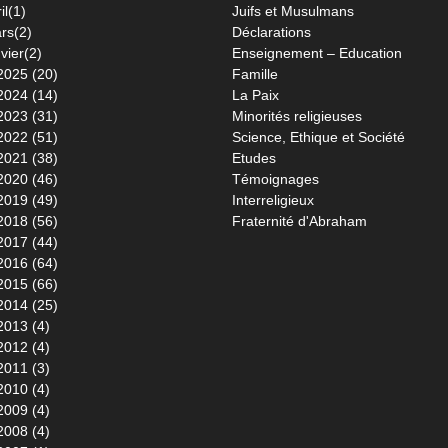
il(1)
Juifs et Musulmans
rs(2)
Déclarations
vier(2)
Enseignement – Education
2025 (20)
Famille
2024 (14)
La Paix
2023 (31)
Minorités religieuses
2022 (51)
Science, Ethique et Société
2021 (38)
Etudes
2020 (46)
Témoignages
2019 (49)
Interreligieux
2018 (56)
Fraternité d'Abraham
2017 (44)
2016 (64)
2015 (66)
2014 (25)
2013 (4)
2012 (4)
2011 (3)
2010 (4)
2009 (4)
2008 (4)