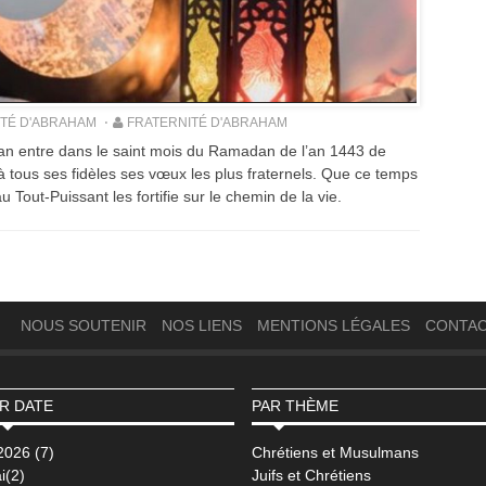
ITÉ D'ABRAHAM
FRATERNITÉ D'ABRAHAM
an entre dans le saint mois du Ramadan de l’an 1443 de
à tous ses fidèles ses vœux les plus fraternels. Que ce temps
u Tout-Puissant les fortifie sur le chemin de la vie.
NOUS SOUTENIR
NOS LIENS
MENTIONS LÉGALES
CONTA
R DATE
PAR THÈME
2026 (7)
Chrétiens et Musulmans
i(2)
Juifs et Chrétiens