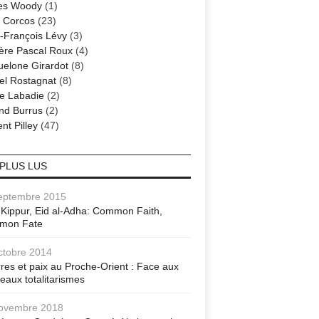
es Woody
(1)
 Corcos
(23)
-François Lévy
(3)
ère Pascal Roux
(4)
elone Girardot
(8)
el Rostagnat
(8)
re Labadie
(2)
nd Burrus
(2)
nt Pilley
(47)
 PLUS LUS
eptembre 2015
Kippur, Eid al-Adha: Common Faith,
mon Fate
ctobre 2014
res et paix au Proche-Orient : Face aux
eaux totalitarismes
ovembre 2018