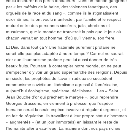
voulu instaurer nos pères fondateurs. Dans un monde gangréné
par « les méfaits de la haine, des violences fanatiques, des
orgueils de la race et du sang », comme ils le stigmatisaient
eux-mêmes, ils ont voulu manifester, par l’amitié et le respect
mutuel entre des personnes sincères, juifs, chrétiens et
musulmans, que le monde ne trouverait la paix que le jour où
chacun verrait en tout homme, d’où qu’il vienne, son frère.
Et Dieu dans tout ça ? Une fraternité purement profane ne
serait-elle pas plus adaptée à notre temps ? Car nul ne saurait
nier que l’humanisme profane peut lui aussi donner de très
beaux fruits. Pourtant, à contempler notre monde, on ne peut
s’empêcher d’y voir un grand supermarché des religions. Depuis
un siècle, les prophètes de l’avenir radieux se succèdent :
communisme soviétique, libéralisme agressif à l’américaine,
aujourd’hui écologisme, spécisme, déclinisme… Les « Saint
Jean Bouche d’or qui prêchent le martyre », pour reprendre
Georges Brassens, en viennent à professer que l’espèce
humaine serait la seule espèce invasive à réguler d’urgence ; et
en fait de régulation, ils travaillent à leur propre statut d’hommes
« augmentés » (et un jour immortels) en laissant le reste de
l’humanité aller à vau-l’eau. La manière dont nos pays riches