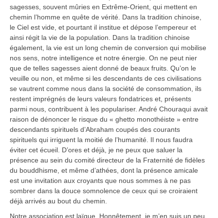
sagesses, souvent mûries en Extrême-Orient, qui mettent en
chemin l’homme en quête de vérité. Dans la tradition chinoise,
le Ciel est vide, et pourtant il institue et dépose l’empereur et
ainsi régit la vie de la population. Dans la tradition chinoise
également, la vie est un long chemin de conversion qui mobilise
nos sens, notre intelligence et notre énergie. On ne peut nier
que de telles sagesses aient donné de beaux fruits. Qu’on le
veuille ou non, et même si les descendants de ces civilisations
se vautrent comme nous dans la société de consommation, ils
restent imprégnés de leurs valeurs fondatrices et, présents
parmi nous, contribuent à les populariser. André Chouraqui avait
raison de dénoncer le risque du « ghetto monothéiste » entre
descendants spirituels d’Abraham coupés des courants
spirituels qui irriguent la moitié de l’humanité. Il nous faudra
éviter cet écueil. D’ores et déjà, je ne peux que saluer la
présence au sein du comité directeur de la Fraternité de fidèles
du bouddhisme, et même d’athées, dont la présence amicale
est une invitation aux croyants que nous sommes à ne pas
sombrer dans la douce somnolence de ceux qui se croiraient
déjà arrivés au bout du chemin.
Notre association est laïque. Honnêtement, je m’en suis un peu