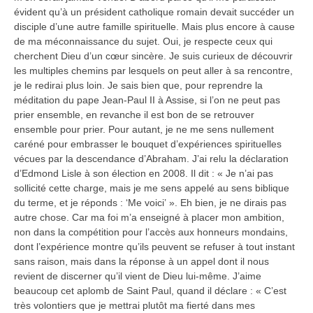
évident qu’à un président catholique romain devait succéder un
disciple d’une autre famille spirituelle. Mais plus encore à cause
de ma méconnaissance du sujet. Oui, je respecte ceux qui
cherchent Dieu d’un cœur sincère. Je suis curieux de découvrir
les multiples chemins par lesquels on peut aller à sa rencontre,
je le redirai plus loin. Je sais bien que, pour reprendre la
méditation du pape Jean-Paul II à Assise, si l’on ne peut pas
prier ensemble, en revanche il est bon de se retrouver
ensemble pour prier. Pour autant, je ne me sens nullement
caréné pour embrasser le bouquet d’expériences spirituelles
vécues par la descendance d’Abraham. J’ai relu la déclaration
d’Edmond Lisle à son élection en 2008. Il dit : « Je n’ai pas
sollicité cette charge, mais je me sens appelé au sens biblique
du terme, et je réponds : ‘Me voici’ ». Eh bien, je ne dirais pas
autre chose. Car ma foi m’a enseigné à placer mon ambition,
non dans la compétition pour l’accès aux honneurs mondains,
dont l’expérience montre qu’ils peuvent se refuser à tout instant
sans raison, mais dans la réponse à un appel dont il nous
revient de discerner qu’il vient de Dieu lui-même. J’aime
beaucoup cet aplomb de Saint Paul, quand il déclare : « C’est
très volontiers que je mettrai plutôt ma fierté dans mes