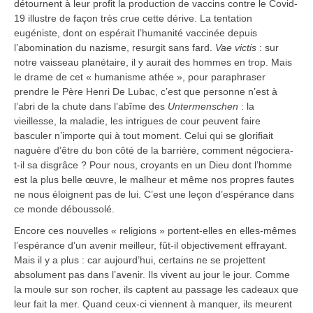
détournent à leur profit la production de vaccins contre le Covid-
19 illustre de façon très crue cette dérive. La tentation
eugéniste, dont on espérait l’humanité vaccinée depuis
l’abomination du nazisme, resurgit sans fard.
Vae victis
: sur
notre vaisseau planétaire, il y aurait des hommes en trop. Mais
le drame de cet « humanisme athée », pour paraphraser
prendre le Père Henri De Lubac, c’est que personne n’est à
l’abri de la chute dans l’abîme des
Untermenschen
: la
vieillesse, la maladie, les intrigues de cour peuvent faire
basculer n’importe qui à tout moment. Celui qui se glorifiait
naguère d’être du bon côté de la barrière, comment négociera-
t-il sa disgrâce ? Pour nous, croyants en un Dieu dont l’homme
est la plus belle œuvre, le malheur et même nos propres fautes
ne nous éloignent pas de lui. C’est une leçon d’espérance dans
ce monde déboussolé.
Encore ces nouvelles « religions » portent-elles en elles-mêmes
l’espérance d’un avenir meilleur, fût-il objectivement effrayant.
Mais il y a plus : car aujourd’hui, certains ne se projettent
absolument pas dans l’avenir. Ils vivent au jour le jour. Comme
la moule sur son rocher, ils captent au passage les cadeaux que
leur fait la mer. Quand ceux-ci viennent à manquer, ils meurent