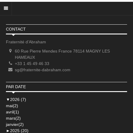
CONTACT
Fraternité d'Abraham
60 Rue Pierre Mendes France 78114 MAGNY LES
HAMEAUX
+33 1 45 49 46 33
sg@fraternite-dabraham.com
PAR DATE
▼
2026 (7)
mai(2)
avril(1)
mars(2)
janvier(2)
►
2025 (20)