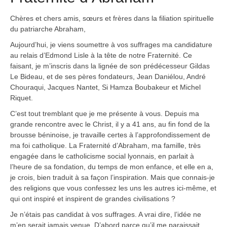
Chères et chers amis, sœurs et frères dans la filiation spirituelle
du patriarche Abraham,
Aujourd’hui, je viens soumettre à vos suffrages ma candidature
au relais d’Edmond Lisle à la tête de notre Fraternité. Ce
faisant, je m’inscris dans la lignée de son prédécesseur Gildas
Le Bideau, et de ses pères fondateurs, Jean Daniélou, André
Chouraqui, Jacques Nantet, Si Hamza Boubakeur et Michel
Riquet.
C’est tout tremblant que je me présente à vous. Depuis ma
grande rencontre avec le Christ, il y a 41 ans, au fin fond de la
brousse béninoise, je travaille certes à l’approfondissement de
ma foi catholique. La Fraternité d’Abraham, ma famille, très
engagée dans le catholicisme social lyonnais, en parlait à
l’heure de sa fondation, du temps de mon enfance, et elle en a,
je crois, bien traduit à sa façon l’inspiration. Mais que connais-je
des religions que vous confessez les uns les autres ici-même, et
qui ont inspiré et inspirent de grandes civilisations ?
Je n’étais pas candidat à vos suffrages. A vrai dire, l’idée ne
m’en serait jamais venue. D’abord parce qu’il me paraissait