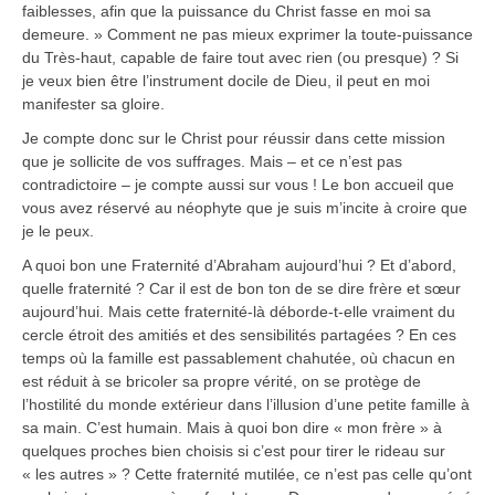
faiblesses, afin que la puissance du Christ fasse en moi sa
demeure. » Comment ne pas mieux exprimer la toute-puissance
du Très-haut, capable de faire tout avec rien (ou presque) ? Si
je veux bien être l’instrument docile de Dieu, il peut en moi
manifester sa gloire.
Je compte donc sur le Christ pour réussir dans cette mission
que je sollicite de vos suffrages. Mais – et ce n’est pas
contradictoire – je compte aussi sur vous ! Le bon accueil que
vous avez réservé au néophyte que je suis m’incite à croire que
je le peux.
A quoi bon une Fraternité d’Abraham aujourd’hui ? Et d’abord,
quelle fraternité ? Car il est de bon ton de se dire frère et sœur
aujourd’hui. Mais cette fraternité-là déborde-t-elle vraiment du
cercle étroit des amitiés et des sensibilités partagées ? En ces
temps où la famille est passablement chahutée, où chacun en
est réduit à se bricoler sa propre vérité, on se protège de
l’hostilité du monde extérieur dans l’illusion d’une petite famille à
sa main. C’est humain. Mais à quoi bon dire « mon frère » à
quelques proches bien choisis si c’est pour tirer le rideau sur
« les autres » ? Cette fraternité mutilée, ce n’est pas celle qu’ont