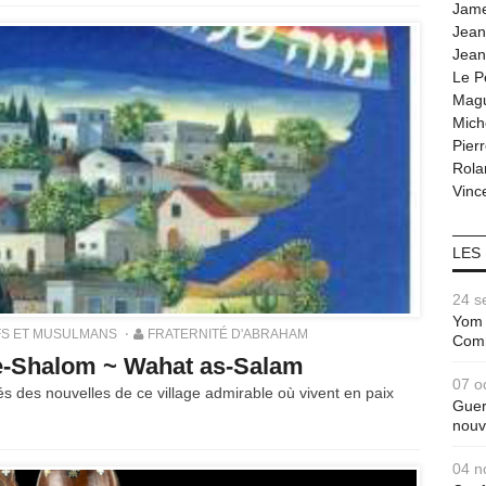
Jam
Jean
Jean
Le P
Magu
Mich
Pier
Rola
Vince
LES
24 s
Yom 
FS ET MUSULMANS
FRATERNITÉ D'ABRAHAM
Com
ve-Shalom ~ Wahat as-Salam
07 o
s des nouvelles de ce village admirable où vivent en paix
Guer
.
nouv
04 n