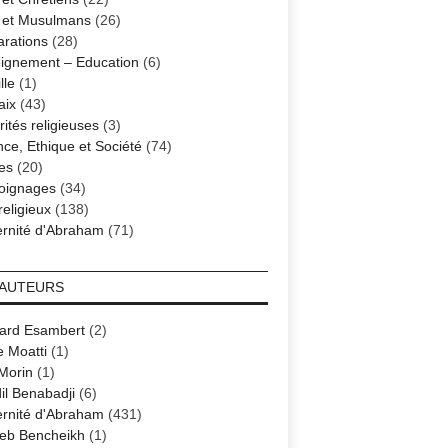
s et Musulmans
(26)
arations
(28)
ignement – Education
(6)
lle
(1)
aix
(43)
ités religieuses
(3)
nce, Ethique et Société
(74)
es
(20)
oignages
(34)
religieux
(138)
ernité d'Abraham
(71)
 AUTEURS
ard Esambert
(2)
e Moatti
(1)
 Morin
(1)
il Benabadji
(6)
ernité d'Abraham
(431)
eb Bencheikh
(1)