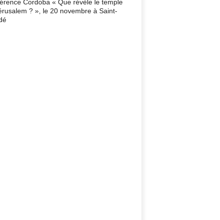
érence Cordoba « Que révèle le temple
érusalem ? », le 20 novembre à Saint-
dé