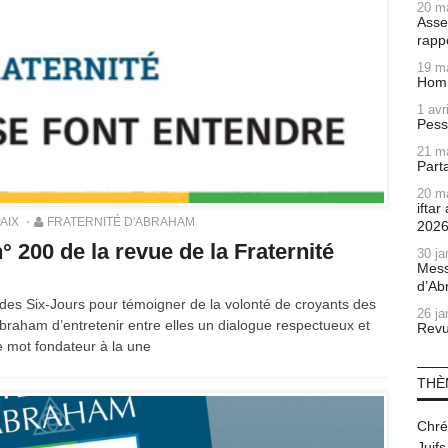
20 m
Asse
rapp
19 m
Homm
1 avr
Pess
21 m
Part
20 m
ifta
PAIX
FRATERNITÉ D'ABRAHAM
202
° 200 de la revue de la Fraternité
30 ja
Mess
d’Ab
des Six-Jours pour témoigner de la volonté de croyants des
26 ja
braham d’entretenir entre elles un dialogue respectueux et
Revu
e mot fondateur à la une
THÈ
Chré
Juifs