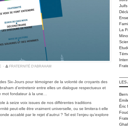
Juif
Décl
Ense
Fami
La P
Minor
Scie
Etud
Tém
Inter
Frat
E
FRATERNITÉ D'ABRAHAM
des Six-Jours pour témoigner de la volonté de croyants des
LES
braham d’entretenir entre elles un dialogue respectueux et
ce mot fondateur à la une…
Bern
Emil
ole à seize voix issues de nos différentes traditions
Éric
nité peut-elle être vraiment universelle, ou se limitera-t-elle
Foud
onde accablé par le rejet d’autrui ? Tel est l’enjeu qu’explore
Frat
Ghal