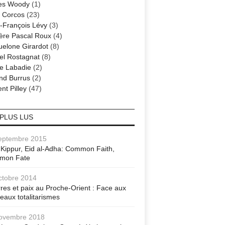
es Woody
(1)
 Corcos
(23)
-François Lévy
(3)
ère Pascal Roux
(4)
elone Girardot
(8)
el Rostagnat
(8)
re Labadie
(2)
nd Burrus
(2)
nt Pilley
(47)
 PLUS LUS
eptembre 2015
Kippur, Eid al-Adha: Common Faith,
mon Fate
ctobre 2014
res et paix au Proche-Orient : Face aux
eaux totalitarismes
ovembre 2018