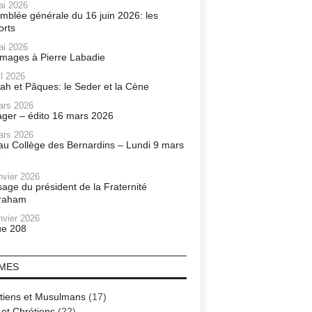
ai 2026
mblée générale du 16 juin 2026: les
orts
ai 2026
ages à Pierre Labadie
il 2026
ah et Pâques: le Seder et la Cène
ars 2026
ager – édito 16 mars 2026
ars 2026
r au Collège des Bernardins – Lundi 9 mars
6
nvier 2026
age du président de la Fraternité
raham
nvier 2026
e 208
MES
tiens et Musulmans
(17)
 et Chrétiens
(22)