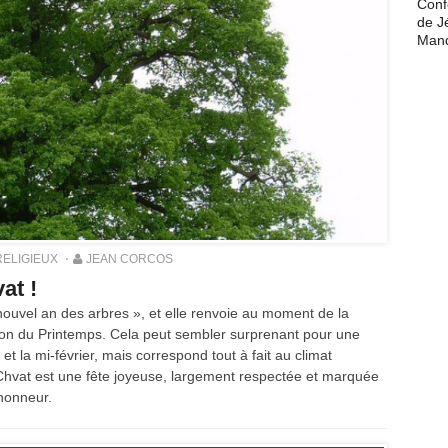
Conf
de J
Man
RELIGIEUX
JEAN CORCOS
at !
nouvel an des arbres », et elle renvoie au moment de la
sion du Printemps. Cela peut sembler surprenant pour une
et la mi-février, mais correspond tout à fait au climat
iChvat est une fête joyeuse, largement respectée et marquée
’honneur.