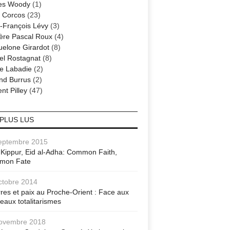
es Woody
(1)
 Corcos
(23)
-François Lévy
(3)
ère Pascal Roux
(4)
elone Girardot
(8)
el Rostagnat
(8)
re Labadie
(2)
nd Burrus
(2)
nt Pilley
(47)
 PLUS LUS
eptembre 2015
Kippur, Eid al-Adha: Common Faith,
mon Fate
ctobre 2014
res et paix au Proche-Orient : Face aux
eaux totalitarismes
ovembre 2018