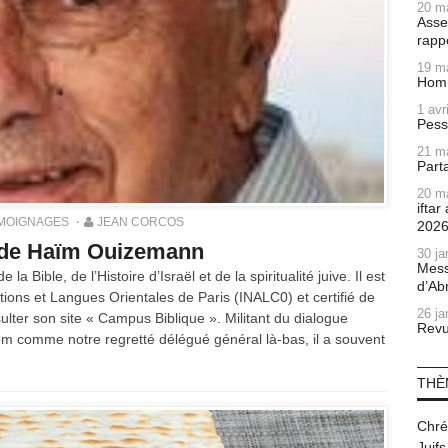
20 m
Asse
rapp
19 m
Homm
1 avr
Pess
21 m
Part
20 m
ifta
MOIGNAGES
JEAN CORCOS
202
 de Haïm Ouizemann
30 ja
Mess
 Bible, de l’Histoire d’Israël et de la spiritualité juive. Il est
d’Ab
ations et Langues Orientales de Paris (INALC0) et certifié de
26 ja
sulter son site « Campus Biblique ». Militant du dialogue
Revu
alem comme notre regretté délégué général là-bas, il a souvent
THÈ
Chré
Juifs