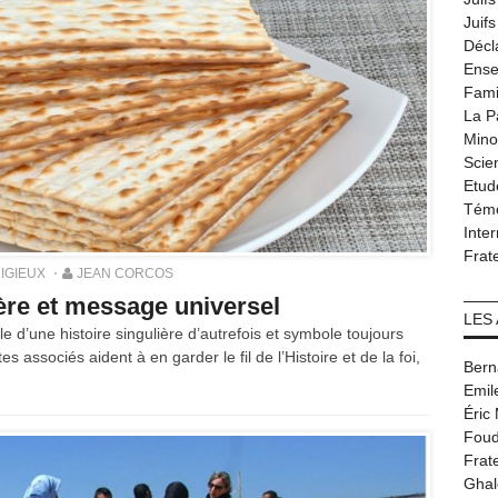
Juif
Décl
Ense
Fami
La P
Minor
Scie
Etud
Tém
Inter
Frat
IGIEUX
JEAN CORCOS
ière et message universel
LES
le d’une histoire singulière d’autrefois et symbole toujours
es associés aident à en garder le fil de l’Histoire et de la foi,
Bern
Emil
Éric
Foud
Frat
Ghal