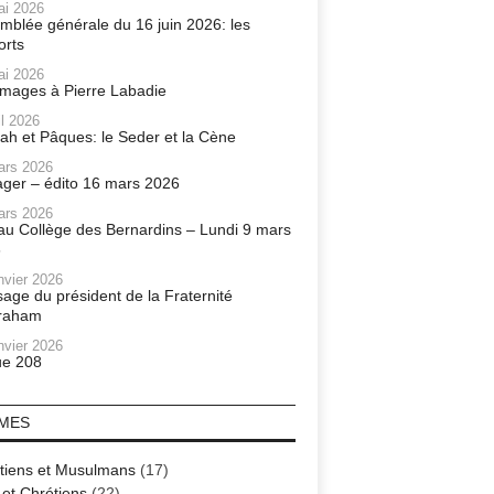
ai 2026
mblée générale du 16 juin 2026: les
orts
ai 2026
ages à Pierre Labadie
il 2026
ah et Pâques: le Seder et la Cène
ars 2026
ager – édito 16 mars 2026
ars 2026
r au Collège des Bernardins – Lundi 9 mars
6
nvier 2026
age du président de la Fraternité
raham
nvier 2026
e 208
MES
tiens et Musulmans
(17)
 et Chrétiens
(22)