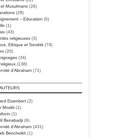
s et Musulmans
(26)
arations
(28)
ignement – Education
(6)
lle
(1)
aix
(43)
ités religieuses
(3)
nce, Ethique et Société
(74)
es
(20)
oignages
(34)
religieux
(138)
ernité d'Abraham
(71)
 AUTEURS
ard Esambert
(2)
e Moatti
(1)
 Morin
(1)
il Benabadji
(6)
ernité d'Abraham
(431)
eb Bencheikh
(1)