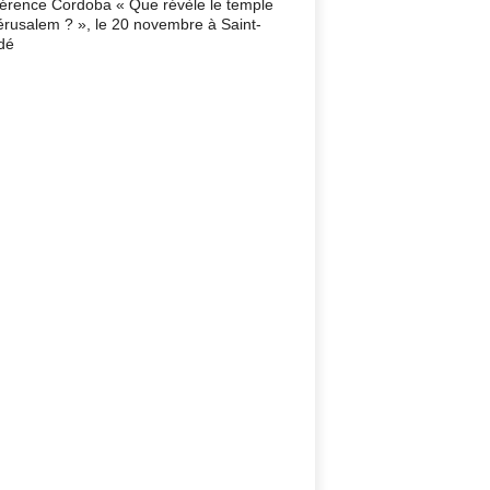
érence Cordoba « Que révèle le temple
érusalem ? », le 20 novembre à Saint-
dé