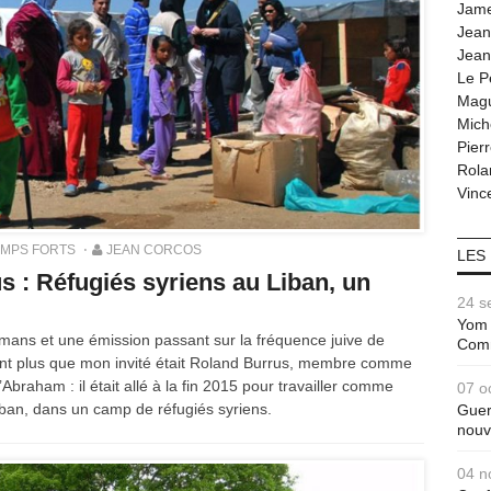
Jam
Jean
Jean
Le P
Magu
Mich
Pier
Rola
Vince
EMPS FORTS
JEAN CORCOS
LES
 : Réfugiés syriens au Liban, un
24 s
Yom 
mans et une émission passant sur la fréquence juive de
Com
tant plus que mon invité était Roland Burrus, membre comme
Abraham : il était allé à la fin 2015 pour travailler comme
07 o
ban, dans un camp de réfugiés syriens.
Guer
nouv
04 n