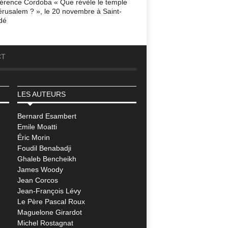
érence Cordoba « Que révèle le temple
érusalem ? », le 20 novembre à Saint-
dé
CT
LES AUTEURS
Bernard Esambert
Emile Moatti
Éric Morin
Foudil Benabadji
Ghaleb Bencheikh
James Woody
Jean Corcos
Jean-François Lévy
Le Père Pascal Roux
Maguelone Girardot
Michel Rostagnat