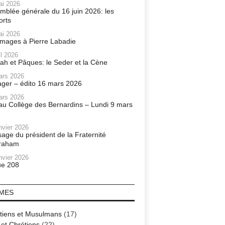
ai 2026
mblée générale du 16 juin 2026: les
orts
ai 2026
ages à Pierre Labadie
il 2026
ah et Pâques: le Seder et la Cène
ars 2026
ager – édito 16 mars 2026
ars 2026
r au Collège des Bernardins – Lundi 9 mars
6
nvier 2026
age du président de la Fraternité
raham
nvier 2026
e 208
MES
tiens et Musulmans
(17)
 et Chrétiens
(22)