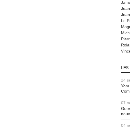
Jam
Jean
Jean
Le P
Magu
Mich
Pier
Rola
Vince
LES
24 s
Yom 
Com
07 o
Guer
nouv
04 n