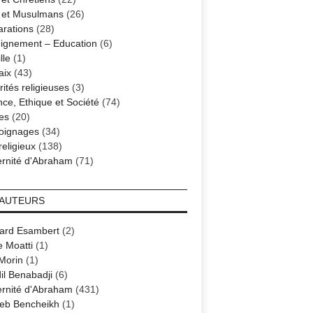
s et Musulmans
(26)
arations
(28)
ignement – Education
(6)
lle
(1)
aix
(43)
ités religieuses
(3)
nce, Ethique et Société
(74)
es
(20)
oignages
(34)
religieux
(138)
ernité d'Abraham
(71)
 AUTEURS
ard Esambert
(2)
e Moatti
(1)
 Morin
(1)
il Benabadji
(6)
ernité d'Abraham
(431)
eb Bencheikh
(1)