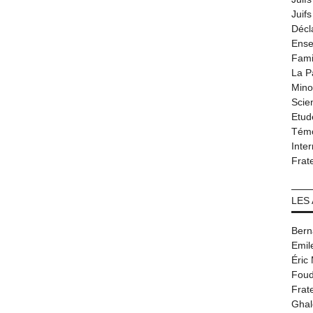
Juif
Décl
Ense
Fami
La P
Minor
Scie
Etud
Tém
Inter
Frat
LES
Bern
Emil
Éric
Foud
Frat
Ghal