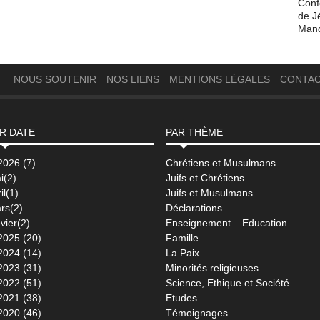
Conf
de J
Man
NOUS SOUTENIR
NOS LIENS
MENTIONS LÉGALES
CONTA
R DATE
PAR THÈME
2026 (7)
Chrétiens et Musulmans
i(2)
Juifs et Chrétiens
il(1)
Juifs et Musulmans
rs(2)
Déclarations
vier(2)
Enseignement – Education
2025 (20)
Famille
2024 (14)
La Paix
2023 (31)
Minorités religieuses
2022 (51)
Science, Ethique et Société
2021 (38)
Etudes
2020 (46)
Témoignages