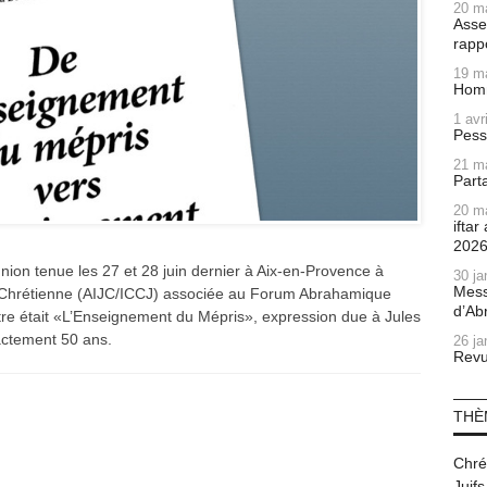
20 m
Asse
rapp
19 m
Homm
1 avr
Pess
21 m
Part
20 m
ifta
202
ion tenue les 27 et 28 juin dernier à Aix-en-Provence à
30 ja
Mess
udéo-Chrétienne (AIJC/ICCJ) associée au Forum Abrahamique
d’Ab
ntre était «L’Enseignement du Mépris», expression due à Jules
actement 50 ans.
26 ja
Revu
THÈ
Chré
Juifs