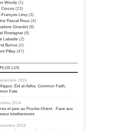
es Woody
(1)
 Corcos
(23)
-François Lévy
(3)
ère Pascal Roux
(4)
elone Girardot
(8)
el Rostagnat
(8)
re Labadie
(2)
nd Burrus
(2)
nt Pilley
(47)
 PLUS LUS
eptembre 2015
Kippur, Eid al-Adha: Common Faith,
mon Fate
ctobre 2014
res et paix au Proche-Orient : Face aux
eaux totalitarismes
ovembre 2018