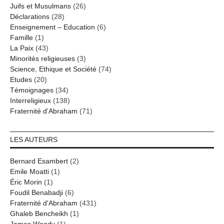
Juifs et Musulmans
(26)
Déclarations
(28)
Enseignement – Education
(6)
Famille
(1)
La Paix
(43)
Minorités religieuses
(3)
Science, Ethique et Société
(74)
Etudes
(20)
Témoignages
(34)
Interreligieux
(138)
Fraternité d'Abraham
(71)
LES AUTEURS
Bernard Esambert
(2)
Emile Moatti
(1)
Éric Morin
(1)
Foudil Benabadji
(6)
Fraternité d'Abraham
(431)
Ghaleb Bencheikh
(1)
James Woody
(1)