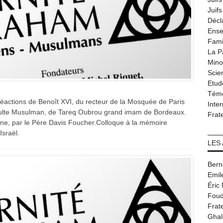
Juif
Décl
Ense
Fami
La P
Minor
Scie
Etud
Tém
éactions de Benoît XVI, du recteur de la Mosquée de Paris
Inter
 Culte Musulman, de Tareq Oubrou grand imam de Bordeaux.
Frat
ne, par le Père Davis Foucher.Colloque à la mémoire
sraël.
LES
Bern
Emil
Éric
Foud
Frat
Ghal