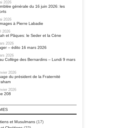
ai 2026
mblée générale du 16 juin 2026: les
orts
ai 2026
ages à Pierre Labadie
il 2026
ah et Pâques: le Seder et la Cène
ars 2026
ager – édito 16 mars 2026
ars 2026
r au Collège des Bernardins – Lundi 9 mars
6
nvier 2026
age du président de la Fraternité
raham
nvier 2026
e 208
MES
tiens et Musulmans
(17)
 et Chrétiens
(22)