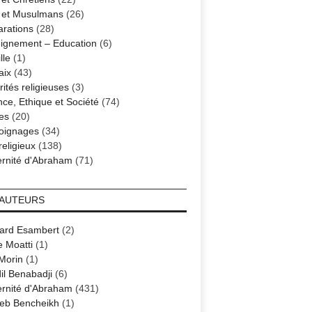
s et Musulmans
(26)
arations
(28)
ignement – Education
(6)
lle
(1)
aix
(43)
ités religieuses
(3)
nce, Ethique et Société
(74)
es
(20)
oignages
(34)
religieux
(138)
ernité d'Abraham
(71)
 AUTEURS
ard Esambert
(2)
e Moatti
(1)
 Morin
(1)
il Benabadji
(6)
ernité d'Abraham
(431)
eb Bencheikh
(1)