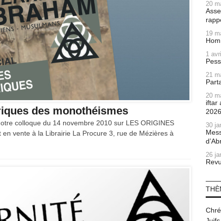
20 m
Asse
rapp
19 m
Homm
1 avr
Pess
21 m
Part
20 m
ifta
oriques des monothéismes
202
 notre colloque du 14 novembre 2010 sur LES ORIGINES
30 ja
Mess
nte à la Librairie La Procure 3, rue de Mézières à
d’Ab
26 ja
Revu
THÈ
Chré
Juifs