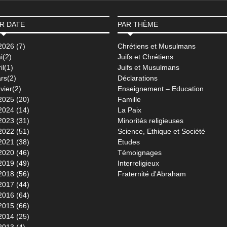
R DATE
PAR THÈME
2026 (7)
Chrétiens et Musulmans
i(2)
Juifs et Chrétiens
il(1)
Juifs et Musulmans
rs(2)
Déclarations
vier(2)
Enseignement – Education
2025 (20)
Famille
2024 (14)
La Paix
2023 (31)
Minorités religieuses
2022 (51)
Science, Ethique et Société
2021 (38)
Etudes
2020 (46)
Témoignages
2019 (49)
Interreligieux
2018 (56)
Fraternité d'Abraham
2017 (44)
2016 (64)
2015 (66)
2014 (25)
2013 (4)