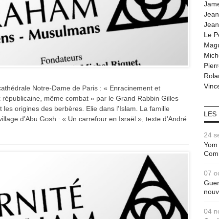
Jam
Jean
Jean
Le P
Magu
Mich
Pier
Rola
Vince
cathédrale Notre-Dame de Paris : « Enracinement et
x républicaine, même combat » par le Grand Rabbin Gilles
 les origines des berbères. Elie dans l’Islam. La famille
LES
village d’Abu Gosh : « Un carrefour en Israël », texte d’André
24 s
Yom 
Com
07 o
Guer
nouv
04 n