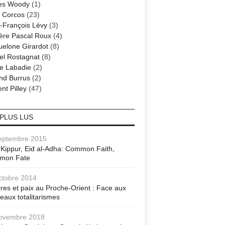
es Woody
(1)
 Corcos
(23)
-François Lévy
(3)
ère Pascal Roux
(4)
elone Girardot
(8)
el Rostagnat
(8)
re Labadie
(2)
nd Burrus
(2)
nt Pilley
(47)
 PLUS LUS
eptembre 2015
Kippur, Eid al-Adha: Common Faith,
mon Fate
ctobre 2014
res et paix au Proche-Orient : Face aux
eaux totalitarismes
ovembre 2018