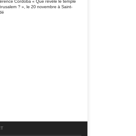
érence Cordoba « Que révèle le temple
érusalem ? », le 20 novembre à Saint-
dé
CT