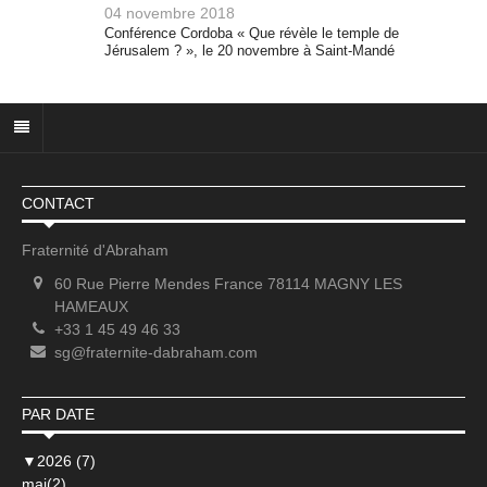
04 novembre 2018
Conférence Cordoba « Que révèle le temple de
Jérusalem ? », le 20 novembre à Saint-Mandé
CONTACT
Fraternité d'Abraham
60 Rue Pierre Mendes France 78114 MAGNY LES
HAMEAUX
+33 1 45 49 46 33
sg@fraternite-dabraham.com
PAR DATE
▼
2026 (7)
mai(2)