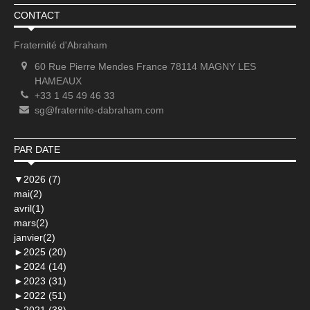
CONTACT
Fraternité d'Abraham
60 Rue Pierre Mendes France 78114 MAGNY LES
HAMEAUX
+33 1 45 49 46 33
sg@fraternite-dabraham.com
PAR DATE
▼
2026 (7)
mai(2)
avril(1)
mars(2)
janvier(2)
►
2025 (20)
►
2024 (14)
►
2023 (31)
►
2022 (51)
►
2021 (38)