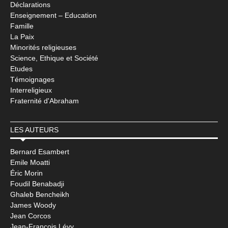
Déclarations
Enseignement – Education
Famille
La Paix
Minorités religieuses
Science, Ethique et Société
Etudes
Témoignages
Interreligieux
Fraternité d'Abraham
LES AUTEURS
Bernard Esambert
Emile Moatti
Éric Morin
Foudil Benabadji
Ghaleb Bencheikh
James Woody
Jean Corcos
Jean-François Lévy