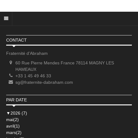
CONTACT
Fraternité d'Abraham
60 Rue Pierre Mendes France 78114 MAGNY LES
HAMEAUX
+33 1 45 49 46 33
sg@fraternite-dabraham.com
PAR DATE
▼
2026 (7)
mai(2)
avril(1)
mars(2)