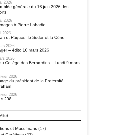
ai 2026
mblée générale du 16 juin 2026: les
orts
ai 2026
ages à Pierre Labadie
il 2026
ah et Pâques: le Seder et la Cène
ars 2026
ager – édito 16 mars 2026
ars 2026
r au Collège des Bernardins – Lundi 9 mars
6
nvier 2026
age du président de la Fraternité
raham
nvier 2026
e 208
MES
tiens et Musulmans
(17)
 et Chrétiens
(22)