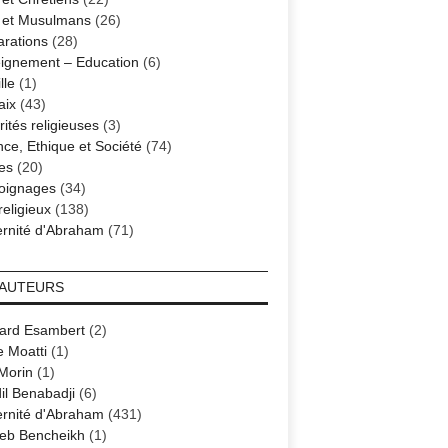
s et Musulmans
(26)
arations
(28)
ignement – Education
(6)
lle
(1)
aix
(43)
ités religieuses
(3)
nce, Ethique et Société
(74)
es
(20)
oignages
(34)
religieux
(138)
ernité d'Abraham
(71)
 AUTEURS
ard Esambert
(2)
e Moatti
(1)
 Morin
(1)
il Benabadji
(6)
ernité d'Abraham
(431)
eb Bencheikh
(1)