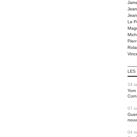
Jam
Jean
Jean
Le P
Magu
Mich
Pier
Rola
Vince
LES
24 s
Yom 
Com
07 o
Guer
nouv
04 n