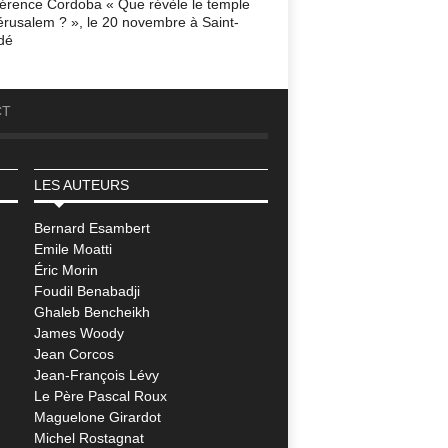
érence Cordoba « Que révèle le temple
érusalem ? », le 20 novembre à Saint-
dé
CT
LES AUTEURS
Bernard Esambert
Emile Moatti
Éric Morin
Foudil Benabadji
Ghaleb Bencheikh
James Woody
Jean Corcos
Jean-François Lévy
Le Père Pascal Roux
Maguelone Girardot
Michel Rostagnat