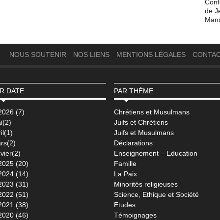
Conf
de J
Man
NOUS SOUTENIR
NOS LIENS
MENTIONS LÉGALES
CONTA
R DATE
PAR THÈME
2026 (7)
Chrétiens et Musulmans
i(2)
Juifs et Chrétiens
il(1)
Juifs et Musulmans
rs(2)
Déclarations
vier(2)
Enseignement – Education
2025 (20)
Famille
2024 (14)
La Paix
2023 (31)
Minorités religieuses
2022 (51)
Science, Ethique et Société
2021 (38)
Etudes
2020 (46)
Témoignages