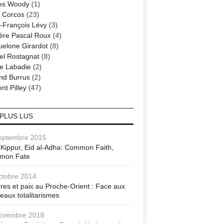
es Woody
(1)
 Corcos
(23)
-François Lévy
(3)
ère Pascal Roux
(4)
elone Girardot
(8)
el Rostagnat
(8)
re Labadie
(2)
nd Burrus
(2)
nt Pilley
(47)
 PLUS LUS
eptembre 2015
Kippur, Eid al-Adha: Common Faith,
mon Fate
ctobre 2014
res et paix au Proche-Orient : Face aux
eaux totalitarismes
ovembre 2018