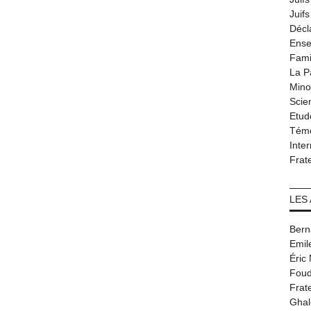
Juif
Décl
Ense
Fami
La P
Minor
Scie
Etud
Tém
Inter
Frat
LES
Bern
Emil
Éric
Foud
Frat
Ghal