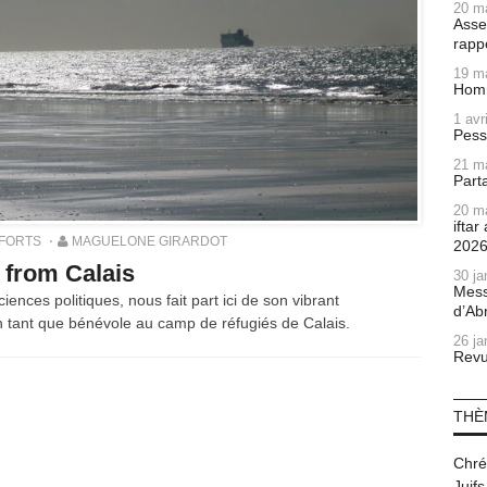
20 m
Asse
rapp
19 m
Homm
1 avr
Pess
21 m
Part
20 m
ifta
FORTS
MAGUELONE GIRARDOT
202
 from Calais
30 ja
Mess
ences politiques, nous fait part ici de son vibrant
d’Ab
n tant que bénévole au camp de réfugiés de Calais.
26 ja
Revu
THÈ
Chré
Juifs