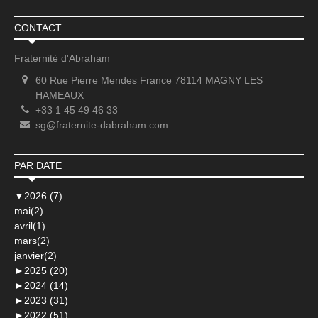
CONTACT
Fraternité d'Abraham
60 Rue Pierre Mendes France 78114 MAGNY LES
HAMEAUX
+33 1 45 49 46 33
sg@fraternite-dabraham.com
PAR DATE
▼
2026 (7)
mai(2)
avril(1)
mars(2)
janvier(2)
►
2025 (20)
►
2024 (14)
►
2023 (31)
►
2022 (51)