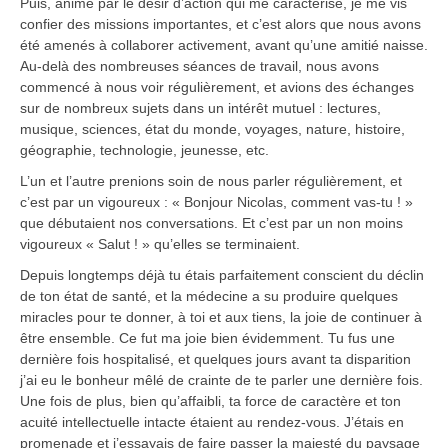
Puis, animé par le désir d’action qui me caractérise, je me vis
confier des missions importantes, et c’est alors que nous avons
été amenés à collaborer activement, avant qu’une amitié naisse.
Au-delà des nombreuses séances de travail, nous avons
commencé à nous voir régulièrement, et avions des échanges
sur de nombreux sujets dans un intérêt mutuel : lectures,
musique, sciences, état du monde, voyages, nature, histoire,
géographie, technologie, jeunesse, etc.
L’un et l’autre prenions soin de nous parler régulièrement, et
c’est par un vigoureux : « Bonjour Nicolas, comment vas-tu ! »
que débutaient nos conversations. Et c’est par un non moins
vigoureux « Salut ! » qu’elles se terminaient.
Depuis longtemps déjà tu étais parfaitement conscient du déclin
de ton état de santé, et la médecine a su produire quelques
miracles pour te donner, à toi et aux tiens, la joie de continuer à
être ensemble. Ce fut ma joie bien évidemment. Tu fus une
dernière fois hospitalisé, et quelques jours avant ta disparition
j’ai eu le bonheur mêlé de crainte de te parler une dernière fois.
Une fois de plus, bien qu’affaibli, ta force de caractère et ton
acuité intellectuelle intacte étaient au rendez-vous. J’étais en
promenade et j’essayais de faire passer la majesté du paysage