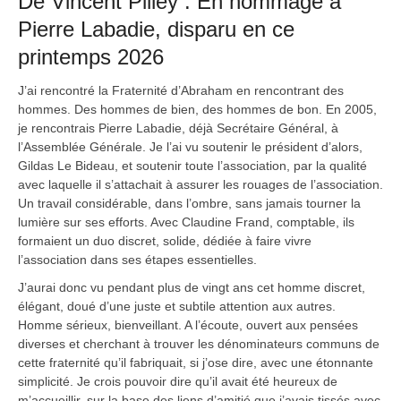
De Vincent Pilley : En hommage à
Pierre Labadie, disparu en ce
printemps 2026
J’ai rencontré la Fraternité d’Abraham en rencontrant des
hommes. Des hommes de bien, des hommes de bon. En 2005,
je rencontrais Pierre Labadie, déjà Secrétaire Général, à
l’Assemblée Générale. Je l’ai vu soutenir le président d’alors,
Gildas Le Bideau, et soutenir toute l’association, par la qualité
avec laquelle il s’attachait à assurer les rouages de l’association.
Un travail considérable, dans l’ombre, sans jamais tourner la
lumière sur ses efforts. Avec Claudine Frand, comptable, ils
formaient un duo discret, solide, dédiée à faire vivre
l’association dans ses étapes essentielles.
J’aurai donc vu pendant plus de vingt ans cet homme discret,
élégant, doué d’une juste et subtile attention aux autres.
Homme sérieux, bienveillant. A l’écoute, ouvert aux pensées
diverses et cherchant à trouver les dénominateurs communs de
cette fraternité qu’il fabriquait, si j’ose dire, avec une étonnante
simplicité. Je crois pouvoir dire qu’il avait été heureux de
m’accueillir, sur la base des liens d’amitié que j’avais tissés avec