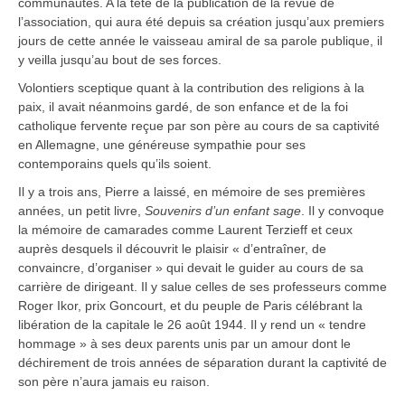
communautés. A la tête de la publication de la revue de
l’association, qui aura été depuis sa création jusqu’aux premiers
jours de cette année le vaisseau amiral de sa parole publique, il
y veilla jusqu’au bout de ses forces.
Volontiers sceptique quant à la contribution des religions à la
paix, il avait néanmoins gardé, de son enfance et de la foi
catholique fervente reçue par son père au cours de sa captivité
en Allemagne, une généreuse sympathie pour ses
contemporains quels qu’ils soient.
Il y a trois ans, Pierre a laissé, en mémoire de ses premières
années, un petit livre,
Souvenirs d’un enfant sage
. Il y convoque
la mémoire de camarades comme Laurent Terzieff et ceux
auprès desquels il découvrit le plaisir « d’entraîner, de
convaincre, d’organiser » qui devait le guider au cours de sa
carrière de dirigeant. Il y salue celles de ses professeurs comme
Roger Ikor, prix Goncourt, et du peuple de Paris célébrant la
libération de la capitale le 26 août 1944. Il y rend un « tendre
hommage » à ses deux parents unis par un amour dont le
déchirement de trois années de séparation durant la captivité de
son père n’aura jamais eu raison.