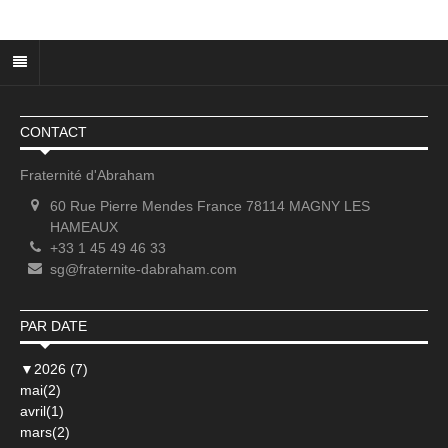
CONTACT
Fraternité d'Abraham
60 Rue Pierre Mendes France 78114 MAGNY LES
HAMEAUX
+33 1 45 49 46 33
sg@fraternite-dabraham.com
PAR DATE
▼
2026 (7)
mai(2)
avril(1)
mars(2)