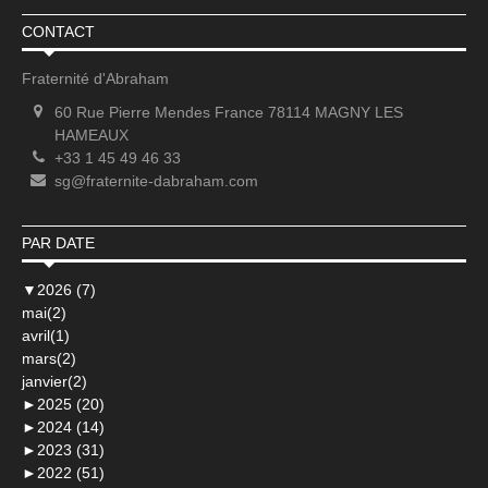
CONTACT
Fraternité d'Abraham
60 Rue Pierre Mendes France 78114 MAGNY LES
HAMEAUX
+33 1 45 49 46 33
sg@fraternite-dabraham.com
PAR DATE
▼
2026 (7)
mai(2)
avril(1)
mars(2)
janvier(2)
►
2025 (20)
►
2024 (14)
►
2023 (31)
►
2022 (51)