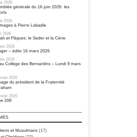
ai 2026
mblée générale du 16 juin 2026: les
orts
ai 2026
ages à Pierre Labadie
il 2026
ah et Pâques: le Seder et la Cène
ars 2026
ager – édito 16 mars 2026
ars 2026
r au Collège des Bernardins – Lundi 9 mars
6
nvier 2026
age du président de la Fraternité
raham
nvier 2026
e 208
MES
tiens et Musulmans
(17)
 et Chrétiens
(22)