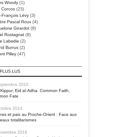
es Woody
(1)
 Corcos
(23)
-François Lévy
(3)
ère Pascal Roux
(4)
elone Girardot
(8)
el Rostagnat
(8)
re Labadie
(2)
nd Burrus
(2)
nt Pilley
(47)
 PLUS LUS
eptembre 2015
Kippur, Eid al-Adha: Common Faith,
mon Fate
ctobre 2014
res et paix au Proche-Orient : Face aux
eaux totalitarismes
ovembre 2018