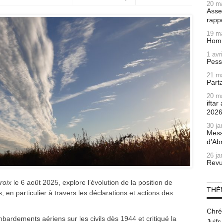
20 m
Asse
rapp
19 m
Homm
1 avr
Pess
21 m
Part
20 m
ifta
202
30 ja
Mess
d’Ab
26 ja
Revu
roix
le 6 août 2025, explore l’évolution de la position de
THÈ
, en particulier à travers les déclarations et actions des
Chré
mbardements aériens sur les civils dès 1944 et critiqué la
Juifs