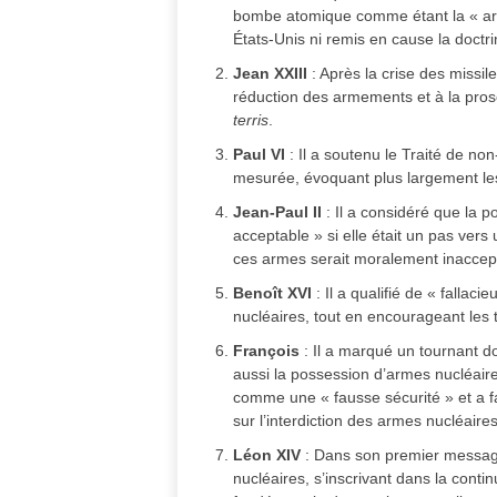
bombe atomique comme étant la « arme
États-Unis ni remis en cause la doctri
Jean XXIII
: Après la crise des missil
réduction des armements et à la pro
terris
.
Paul VI
: Il a soutenu le Traité de non
mesurée, évoquant plus largement les
Jean-Paul II
: Il a considéré que la 
acceptable » si elle était un pas ver
ces armes serait moralement inaccep
Benoît XVI
: Il a qualifié de « fallac
nucléaires, tout en encourageant les tr
François
: Il a marqué un tournant do
aussi la possession d’armes nucléaire
comme une « fausse sécurité » et a fait
sur l’interdiction des armes nucléair
Léon XIV
: Dans son premier message
nucléaires, s’inscrivant dans la contin