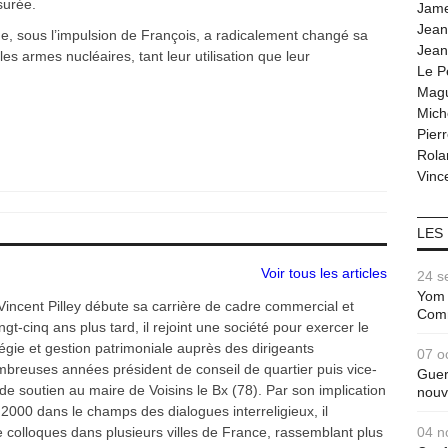
surée.
Jam
Jean
ue, sous l’impulsion de François, a radicalement changé sa
Jean
 armes nucléaires, tant leur utilisation que leur
Le P
Magu
Mich
Pier
Rola
Vince
LES
Voir tous les articles
24 s
Yom 
Vincent Pilley débute sa carrière de cadre commercial et
Com
gt-cinq ans plus tard, il rejoint une société pour exercer le
tégie et gestion patrimoniale auprès des dirigeants
07 o
ombreuses années président de conseil de quartier puis vice-
Guer
de soutien au maire de Voisins le Bx (78). Par son implication
nouv
2000 dans le champs des dialogues interreligieux, il
colloques dans plusieurs villes de France, rassemblant plus
04 n