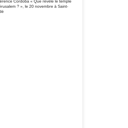
érence Cordoba « Que révèle le temple
érusalem ? », le 20 novembre à Saint-
dé