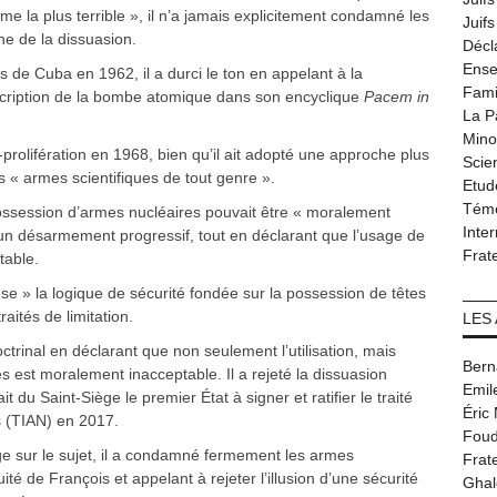
 la plus terrible », il n’a jamais explicitement condamné les
Juif
ne de la dissuasion.
Décl
Ense
es de Cuba en 1962, il a durci le ton en appelant à la
Fami
scription de la bombe atomique dans son encyclique
Pacem in
La P
Minor
-prolifération en 1968, bien qu’il ait adopté une approche plus
Scie
 « armes scientifiques de tout genre ».
Etud
Tém
possession d’armes nucléaires pouvait être « moralement
Inter
s un désarmement progressif, tout en déclarant que l’usage de
Frat
table.
ieuse » la logique de sécurité fondée sur la possession de têtes
aités de limitation.
LES
ctrinal en déclarant que non seulement l’utilisation, mais
Bern
s est moralement inacceptable. Il a rejeté la dissuasion
Emil
 du Saint-Siège le premier État à signer et ratifier le traité
Éric
es (TIAN) en 2017.
Foud
 sur le sujet, il a condamné fermement les armes
Frat
uité de François et appelant à rejeter l’illusion d’une sécurité
Ghal