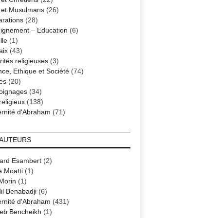
s et Musulmans
(26)
arations
(28)
ignement – Education
(6)
lle
(1)
aix
(43)
ités religieuses
(3)
nce, Ethique et Société
(74)
es
(20)
oignages
(34)
religieux
(138)
ernité d'Abraham
(71)
 AUTEURS
ard Esambert
(2)
e Moatti
(1)
 Morin
(1)
il Benabadji
(6)
ernité d'Abraham
(431)
eb Bencheikh
(1)