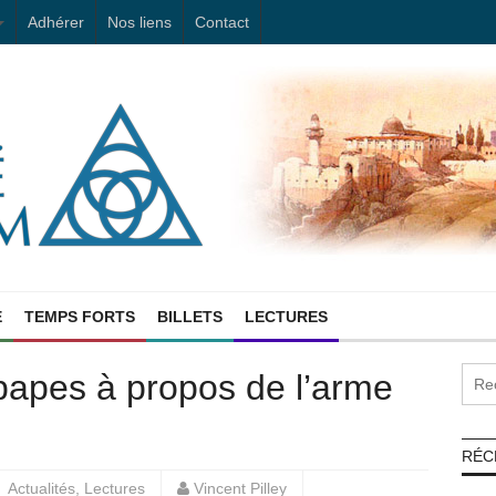
Adhérer
Nos liens
Contact
E
TEMPS FORTS
BILLETS
LECTURES
papes à propos de l’arme
RÉC
Actualités
,
Lectures
Vincent Pilley