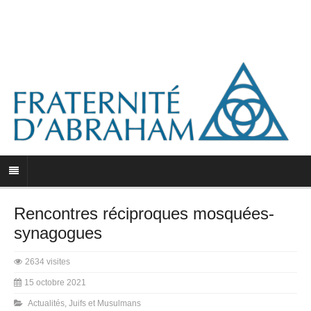
Rencontres réciproques mosquées-
synagogues
2634 visites
15 octobre 2021
Actualités
,
Juifs et Musulmans