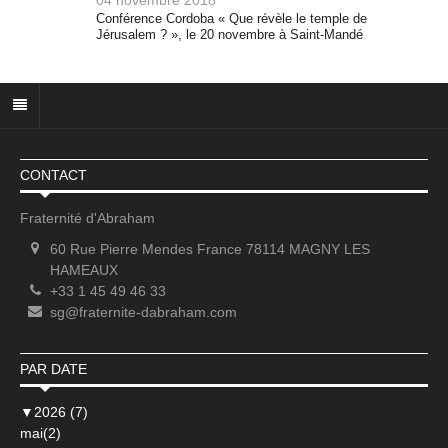
04 novembre 2018
Conférence Cordoba « Que révèle le temple de
Jérusalem ? », le 20 novembre à Saint-Mandé
CONTACT
Fraternité d'Abraham
60 Rue Pierre Mendes France 78114 MAGNY LES
HAMEAUX
+33 1 45 49 46 33
sg@fraternite-dabraham.com
PAR DATE
▼
2026 (7)
mai(2)