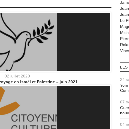
Jam
Jean
Jean
Le P
Magu
Mich
Pier
Rola
Vince
LES
02 juillet 2020
24 s
voyage en Israël et Palestine – juin 2021
Yom 
Com
07 o
Guer
nouv
04 n