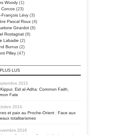
es Woody
(1)
 Corcos
(23)
-François Lévy
(3)
ère Pascal Roux
(4)
elone Girardot
(8)
el Rostagnat
(8)
re Labadie
(2)
nd Burrus
(2)
nt Pilley
(47)
 PLUS LUS
eptembre 2015
Kippur, Eid al-Adha: Common Faith,
mon Fate
ctobre 2014
res et paix au Proche-Orient : Face aux
eaux totalitarismes
ovembre 2018