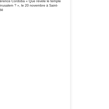
érence Cordoba « Que révèle le temple
érusalem ? », le 20 novembre à Saint-
dé