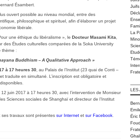
 Bernard Ésambert.
Juif
Décl
lus ouvert possible au niveau mondial, entre des
Ense
fique, philosophique et spirituel, afin d’élaborer un projet
Fami
conomie libérale.
La P
our une éthique du libéralisme », le
Docteur Masami Kita
,
Minor
ur des Études culturelles comparées de la Soka University
Scie
e thème :
Etud
Tém
hayana Buddhism – A Qualitative Approach »
Inter
17 à 17 heures 30
, au Palais de l’Institut (23 quai de Conti –
Frat
 traduite en simultané. L’inscription est obligatoire et
 disponibles.
LES
 12 juin 2017 à 17 heures 30, avec l’intervention de Monsieur
es Sciences sociales de Shanghaï et directeur de l’Institut
Bern
Emil
et ses travaux sont présentes
sur Internet
et
sur Facebook
.
Éric
Foud
Frat
Ghal