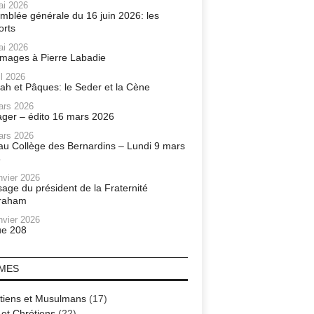
ai 2026
mblée générale du 16 juin 2026: les
orts
ai 2026
ages à Pierre Labadie
il 2026
ah et Pâques: le Seder et la Cène
ars 2026
ager – édito 16 mars 2026
ars 2026
r au Collège des Bernardins – Lundi 9 mars
6
nvier 2026
age du président de la Fraternité
raham
nvier 2026
e 208
MES
tiens et Musulmans
(17)
 et Chrétiens
(22)