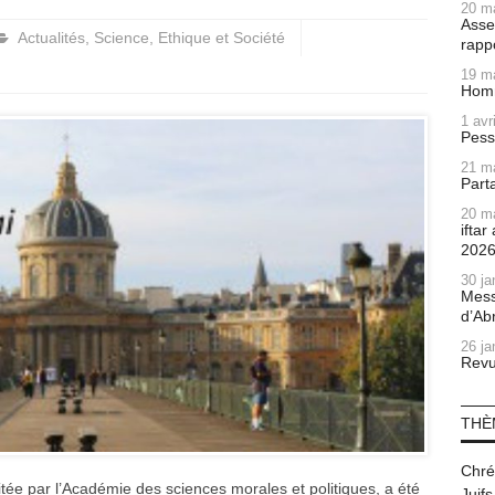
20 m
Asse
Actualités
,
Science, Ethique et Société
rapp
19 m
Homm
1 avr
Pess
21 m
Part
20 m
ifta
202
30 ja
Mess
d’Ab
26 ja
Revu
THÈ
Chré
ritée par l’Académie des sciences morales et politiques, a été
Juifs