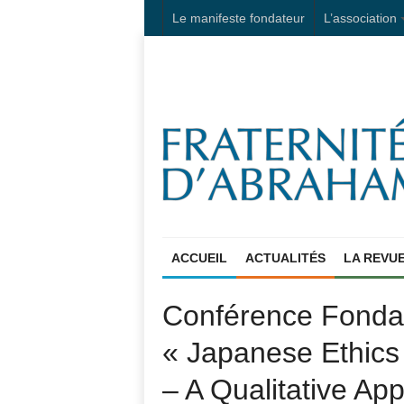
Le manifeste fondateur
L’association
ACCUEIL
ACTUALITÉS
LA REVU
Conférence Fondat
« Japanese Ethic
– A Qualitative Ap