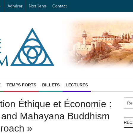
Adhérer
Nos liens
Contact
E
TEMPS FORTS
BILLETS
LECTURES
ion Éthique et Économie :
s and Mahayana Buddhism
RÉC
proach »