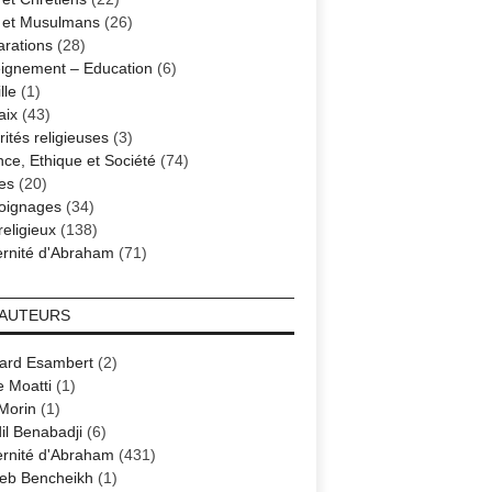
s et Musulmans
(26)
arations
(28)
ignement – Education
(6)
lle
(1)
aix
(43)
ités religieuses
(3)
nce, Ethique et Société
(74)
es
(20)
oignages
(34)
religieux
(138)
ernité d'Abraham
(71)
 AUTEURS
ard Esambert
(2)
e Moatti
(1)
 Morin
(1)
il Benabadji
(6)
ernité d'Abraham
(431)
eb Bencheikh
(1)