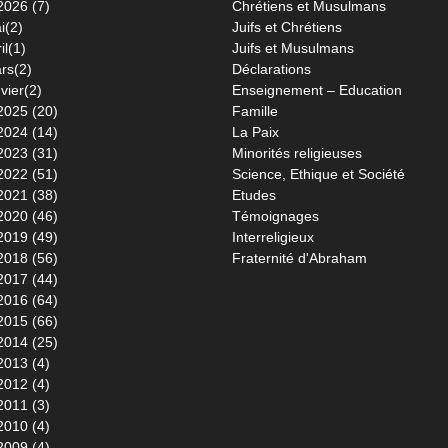
2026 (7)
Chrétiens et Musulmans
i(2)
Juifs et Chrétiens
il(1)
Juifs et Musulmans
rs(2)
Déclarations
vier(2)
Enseignement – Education
2025 (20)
Famille
2024 (14)
La Paix
2023 (31)
Minorités religieuses
2022 (51)
Science, Ethique et Société
2021 (38)
Etudes
2020 (46)
Témoignages
2019 (49)
Interreligieux
2018 (56)
Fraternité d'Abraham
2017 (44)
2016 (64)
2015 (66)
2014 (25)
2013 (4)
2012 (4)
2011 (3)
2010 (4)
2009 (4)