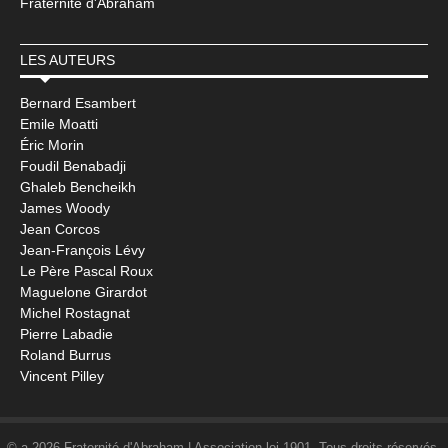
Fraternité d'Abraham
LES AUTEURS
Bernard Esambert
Emile Moatti
Éric Morin
Foudil Benabadji
Ghaleb Bencheikh
James Woody
Jean Corcos
Jean-François Lévy
Le Père Pascal Roux
Maguelone Girardot
Michel Rostagnat
Pierre Labadie
Roland Burrus
Vincent Pilley
© a 2026 Fraternité d'Abraham | Association loi 1901. Tous droits réservés.