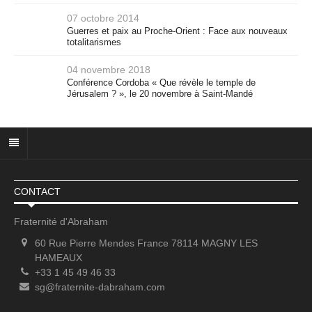
07 octobre 2014
Guerres et paix au Proche-Orient : Face aux nouveaux
totalitarismes
04 novembre 2018
Conférence Cordoba « Que révèle le temple de
Jérusalem ? », le 20 novembre à Saint-Mandé
CONTACT
Fraternité d'Abraham
60 Rue Pierre Mendes France 78114 MAGNY LES
HAMEAUX
+33 1 45 49 46 33
sg@fraternite-dabraham.com