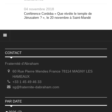
04 novembre 2018
Conférence Cordoba « Que révèle le temple de
Jérusalem ? », le 20 novembre à Saint-Mandé
CONTACT
Fraternité d'Abraham
60 Rue Pierre Mendes France 78114 MAGNY LES
HAMEAUX
+33 1 45 49 46 33
sg@fraternite-dabraham.com
PAR DATE