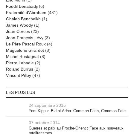
Éric Morin
(1)
Foudil Benabadji
(6)
Fraternité d'Abraham
(431)
Ghaleb Bencheikh
(1)
James Woody
(1)
Jean Corcos
(23)
Jean-François Lévy
(3)
Le Père Pascal Roux
(4)
Maguelone Girardot
(8)
Michel Rostagnat
(8)
Pierre Labadie
(2)
Roland Burrus
(2)
Vincent Pilley
(47)
LES PLUS LUS
24 septembre 2015
Yom Kippur, Eid al-Adha: Common Faith, Common Fate
07 octobre 2014
Guerres et paix au Proche-Orient : Face aux nouveaux
totalitarismes