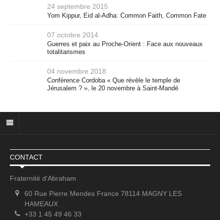
24 septembre 2015
Yom Kippur, Eid al-Adha: Common Faith, Common Fate
07 octobre 2014
Guerres et paix au Proche-Orient : Face aux nouveaux
totalitarismes
04 novembre 2018
Conférence Cordoba « Que révèle le temple de
Jérusalem ? », le 20 novembre à Saint-Mandé
CONTACT
Fraternité d'Abraham
60 Rue Pierre Mendes France 78114 MAGNY LES
HAMEAUX
+33 1 45 49 46 33