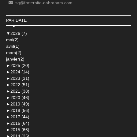
sg@fraternite-dabraham.com
PAR DATE
▼
2026 (7)
mai(2)
avril(1)
mars(2)
janvier(2)
►
2025 (20)
►
2024 (14)
►
2023 (31)
►
2022 (51)
►
2021 (38)
►
2020 (46)
►
2019 (49)
►
2018 (56)
►
2017 (44)
►
2016 (64)
►
2015 (66)
►
2014 (25)