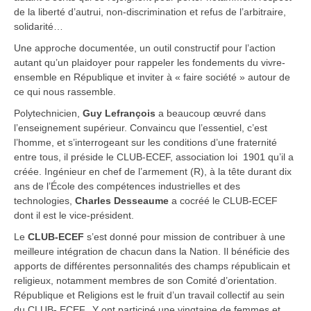
de la liberté d’autrui, non-discrimination et refus de l’arbitraire,
solidarité…
Une approche documentée, un outil constructif pour l’action
autant qu’un plaidoyer pour rappeler les fondements du vivre-
ensemble en République et inviter à « faire société » autour de
ce qui nous rassemble.
Polytechnicien,
Guy Lefrançois
a beaucoup œuvré dans
l’enseignement supérieur. Convaincu que l’essentiel, c’est
l’homme, et s’interrogeant sur les conditions d’une fraternité
entre tous, il préside le CLUB-ECEF, association loi 1901 qu’il a
créée. Ingénieur en chef de l’armement (R), à la tête durant dix
ans de l’École des compétences industrielles et des
technologies,
Charles Desseaume
a cocréé le CLUB-ECEF
dont il est le vice-président.
Le
CLUB-ECEF
s’est donné pour mission de contribuer à une
meilleure intégration de chacun dans la Nation. Il bénéficie des
apports de différentes personnalités des champs républicain et
religieux, notamment membres de son Comité d’orientation.
République et Religions est le fruit d’un travail collectif au sein
du CLUB- ECEF. Y ont participé une vingtaine de femmes et