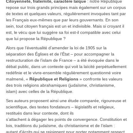
Citoyenneté, fraternité, caractère laïque
: notre République
repose sur trois grands principes mais également sur un corpus
de textes et quelques valeurs, régulièrement invoquées tant par
les Français eux-mêmes que par leurs gouvernants. En son
sein, tout citoyen français est un et indivisible. Mais si croyant il
est, le vécu que lui suggère sa foi est-il compatible avec celui
que lui propose la République ?
Alors que l’éventualité d’amender la loi de 1905 sur la
séparation des Églises et de l’État – pour accompagner la
restructuration de l’islam de France – a été évoquée dans le
débat public, dans un contexte qui voit la laïcité perpétuellement
redéfinie et le vivre-ensemble régulièrement questionné voire
malmené, «
République et Religions
» confronte les valeurs
des trois religions abrahamiques (judaïsme, christianisme,
islam) avec celles de la République.
Ses auteurs proposent ainsi une étude comparée, rigoureuse et
scientifique, des textes fondateurs – législatifs et religieux,
restitués dans leur contexte, dont ils
s’attachent à dégager les points de convergence. Constitution et
lois, traditions du judaïsme, du christianisme et de l’islam :
autant d’écrits qui se rejoignent pour porter notamment respect