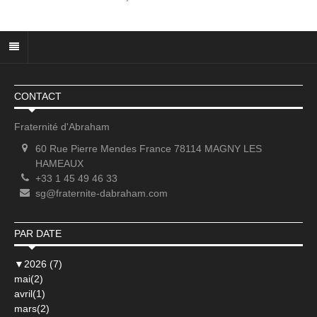
CONTACT
Fraternité d'Abraham
60 Rue Pierre Mendes France 78114 MAGNY LES
HAMEAUX
+33 1 45 49 46 33
sg@fraternite-dabraham.com
PAR DATE
▼
2026 (7)
mai(2)
avril(1)
mars(2)