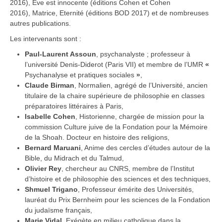
2016), Eve est innocente (éditions Cohen et Cohen
2016), Matrice, Eternité (éditions BOD 2017) et de nombreuses
autres publications.
Les intervenants sont :
Paul-Laurent Assoun
, psychanalyste ; professeur à
l’université Denis-Diderot (Paris VII) et membre de l’UMR
«
Psychanalyse et pratiques sociales
»
,
Claude Birman
, Normalien, agrégé de l’Université, ancien
titulaire de la chaire supérieure de philosophie en classes
préparatoires littéraires à Paris,
Isabelle Cohen
, Historienne, chargée de mission pour la
commission Culture juive de la Fondation pour la Mémoire
de la Shoah. Docteur en histoire des religions,
Bernard Maruani
, Anime des cercles d’études autour de la
Bible, du Midrach et du Talmud,
Olivier Rey
, chercheur au CNRS, membre de l’Institut
d’histoire et de philosophie des sciences et des techniques,
Shmuel Trigano
, Professeur émérite des Universités,
lauréat du Prix Bernheim pour les sciences de la Fondation
du judaïsme français,
Marie Vidal
, Exégète en milieu catholique dans la