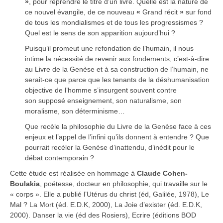
»
, pour reprendre le titre d’un livre. Quelle est la nature de
ce nouvel évangile, de ce nouveau
«
Grand récit
»
sur fond
de tous les mondialismes et de tous les progressismes ?
Quel est le sens de son apparition aujourd’hui ?
Puisqu’il promeut une refondation de l’humain, il nous
intime la nécessité de revenir aux fondements, c’est-à-dire
au Livre de la Genèse et à sa construction de l’humain, ne
serait-ce que parce que les tenants de la déshumanisation
objective de l’homme s’insurgent souvent contre
son supposé enseignement, son naturalisme, son
moralisme, son déterminisme…
Que recèle la philosophie du Livre de la Genèse face à ces
enjeux et l’appel de l’infini qu’ils donnent à entendre ? Que
pourrait recéler la Genèse d’inattendu, d’inédit pour le
débat contemporain ?
Cette étude est réalisée en hommage à
Claude Cohen-
Boulakia
, poétesse, docteur en philosophie, qui travaille sur le
« corps ». Elle a publié l’Utérus du christ (éd, Galilée, 1978), Le
Mal ? La Mort (éd. E.D.K, 2000), La Joie d’exister (éd. E.D.K,
2000). Danser la vie (éd des Rosiers), Ecrire (éditions BOD