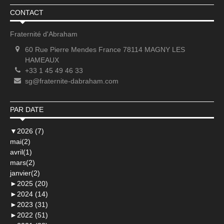
CONTACT
Fraternité d'Abraham
60 Rue Pierre Mendes France 78114 MAGNY LES
HAMEAUX
+33 1 45 49 46 33
sg@fraternite-dabraham.com
PAR DATE
▼
2026 (7)
mai(2)
avril(1)
mars(2)
janvier(2)
►
2025 (20)
►
2024 (14)
►
2023 (31)
►
2022 (51)