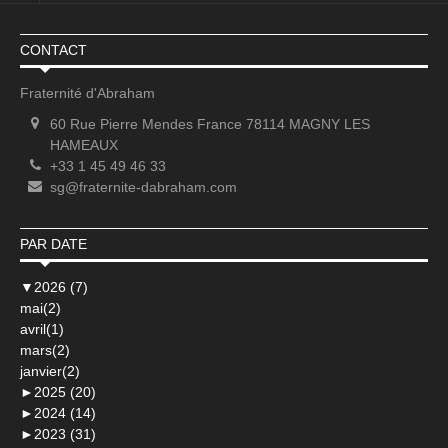
CONTACT
Fraternité d'Abraham
60 Rue Pierre Mendes France 78114 MAGNY LES
HAMEAUX
+33 1 45 49 46 33
sg@fraternite-dabraham.com
PAR DATE
▼
2026 (7)
mai(2)
avril(1)
mars(2)
janvier(2)
►
2025 (20)
►
2024 (14)
►
2023 (31)