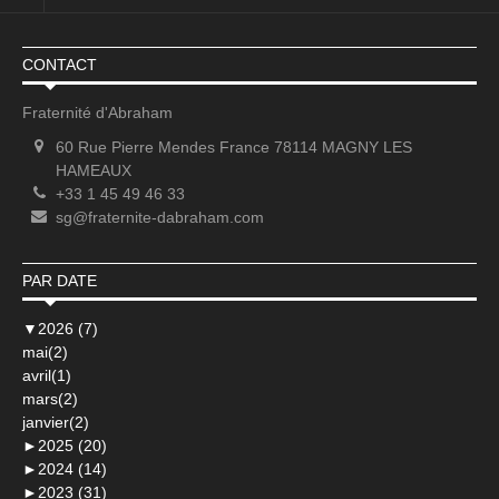
CONTACT
Fraternité d'Abraham
60 Rue Pierre Mendes France 78114 MAGNY LES
HAMEAUX
+33 1 45 49 46 33
sg@fraternite-dabraham.com
PAR DATE
▼
2026 (7)
mai(2)
avril(1)
mars(2)
janvier(2)
►
2025 (20)
►
2024 (14)
►
2023 (31)