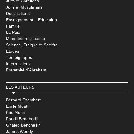
Juifs et Chrétiens
Juifs et Musulmans
Déclarations
Enseignement – Education
Famille
La Paix
Minorités religieuses
Science, Ethique et Société
Etudes
Témoignages
Interreligieux
Fraternité d'Abraham
LES AUTEURS
Bernard Esambert
Emile Moatti
Éric Morin
Foudil Benabadji
Ghaleb Bencheikh
James Woody