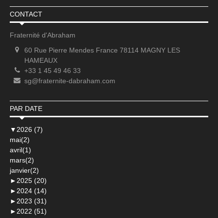
CONTACT
Fraternité d'Abraham
60 Rue Pierre Mendes France 78114 MAGNY LES
HAMEAUX
+33 1 45 49 46 33
sg@fraternite-dabraham.com
PAR DATE
▼
2026 (7)
mai(2)
avril(1)
mars(2)
janvier(2)
►
2025 (20)
►
2024 (14)
►
2023 (31)
►
2022 (51)