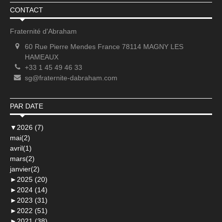
CONTACT
Fraternité d'Abraham
60 Rue Pierre Mendes France 78114 MAGNY LES
HAMEAUX
+33 1 45 49 46 33
sg@fraternite-dabraham.com
PAR DATE
▼
2026 (7)
mai(2)
avril(1)
mars(2)
janvier(2)
►
2025 (20)
►
2024 (14)
►
2023 (31)
►
2022 (51)
►
2021 (38)