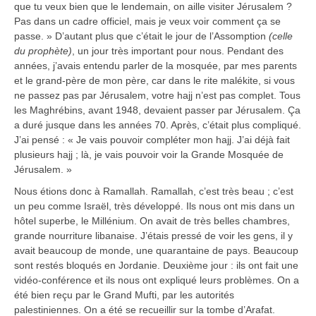
que tu veux bien que le lendemain, on aille visiter Jérusalem ?
Pas dans un cadre officiel, mais je veux voir comment ça se
passe. » D’autant plus que c’était le jour de l’Assomption
(celle
du prophète)
, un jour très important pour nous. Pendant des
années, j’avais entendu parler de la mosquée, par mes parents
et le grand-père de mon père, car dans le rite malékite, si vous
ne passez pas par Jérusalem, votre hajj n’est pas complet. Tous
les Maghrébins, avant 1948, devaient passer par Jérusalem. Ça
a duré jusque dans les années 70. Après, c’était plus compliqué.
J’ai pensé : « Je vais pouvoir compléter mon hajj. J’ai déjà fait
plusieurs hajj ; là, je vais pouvoir voir la Grande Mosquée de
Jérusalem. »
Nous étions donc à Ramallah. Ramallah, c’est très beau ; c’est
un peu comme Israël, très développé. Ils nous ont mis dans un
hôtel superbe, le Millénium. On avait de très belles chambres,
grande nourriture libanaise. J’étais pressé de voir les gens, il y
avait beaucoup de monde, une quarantaine de pays. Beaucoup
sont restés bloqués en Jordanie. Deuxième jour : ils ont fait une
vidéo-conférence et ils nous ont expliqué leurs problèmes. On a
été bien reçu par le Grand Mufti, par les autorités
palestiniennes. On a été se recueillir sur la tombe d’Arafat.