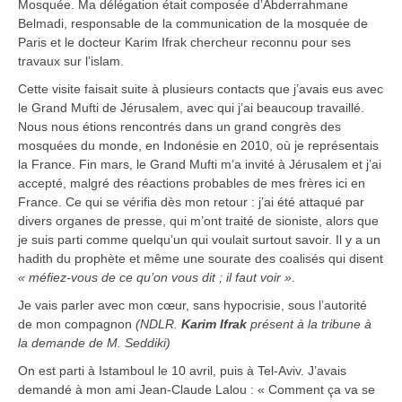
Mosquée. Ma délégation était composée d’Abderrahmane
Belmadi, responsable de la communication de la mosquée de
Paris et le docteur Karim Ifrak chercheur reconnu pour ses
travaux sur l’islam.
Cette visite faisait suite à plusieurs contacts que j’avais eus avec
le Grand Mufti de Jérusalem, avec qui j’ai beaucoup travaillé.
Nous nous étions rencontrés dans un grand congrès des
mosquées du monde, en Indonésie en 2010, où je représentais
la France. Fin mars, le Grand Mufti m’a invité à Jérusalem et j’ai
accepté, malgré des réactions probables de mes frères ici en
France. Ce qui se vérifia dès mon retour : j’ai été attaqué par
divers organes de presse, qui m’ont traité de sioniste, alors que
je suis parti comme quelqu’un qui voulait surtout savoir. Il y a un
hadith du prophète et même une sourate des coalisés qui disent
« méfiez-vous de ce qu’on vous dit ; il faut voir »
.
Je vais parler avec mon cœur, sans hypocrisie, sous l’autorité
de mon compagnon
(NDLR.
Karim Ifrak
présent à la tribune à
la demande de M. Seddiki)
On est parti à Istamboul le 10 avril, puis à Tel-Aviv. J’avais
demandé à mon ami Jean-Claude Lalou : « Comment ça va se