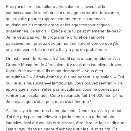
Puis j’ai dit : « Il faut aller à Jérusalem ». J’avais fait la
connaissance de la créatrice d’une agence israélo-tunisienne,
qui travaille pour le rapprochement entre les agences
touristiques du monde arabe et les agences touristiques
israéliennes. Je lui dis « Est-ce que tu peux m’amener là-bas?
Je ne veux pas voir le programme officiel de l’autorité
palestinienne ; je veux être un homme libre et voir ce que j’ai
envie de voir. » Elle me dit « Il n’y a pas de problème ».
On est passé de Ramallah à Israël sans aucun problème. A la
Grande Mosquée de Jérusalem, il y avait des israéliens druzes,
Karim était avec moi. Ils m’ont demandé « Vous êtes
musulman ? » J’étais étonné qu’ils me posent la question. « Oui,
oui, je suis musulman—Hamdoullah, vous pouvez rentrer. » J’ai
appris que si vous n’êtes pas musulman, vous ne pouvez pas
rentrer sur l’esplanade. Cette esplanade fait 144.000 m2, 14 ha.
Je croyais que c’était petit mais c’est énorme !
A côté, il y a le mur des Lamentations. Donc on a visité partout.
J’ai été pris par une télévision jordanienne, on a donné une
interview. Moi qui voulais être discret, être libre, je leur ai dit que
j’étais venu dans un cadre d’échange sur les lieux saints. J’ai