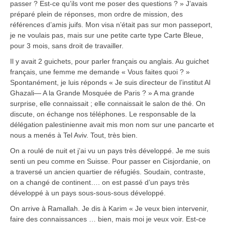
passer ? Est-ce qu’ils vont me poser des questions ? » J’avais
préparé plein de réponses, mon ordre de mission, des
références d’amis juifs. Mon visa n’était pas sur mon passeport,
je ne voulais pas, mais sur une petite carte type Carte Bleue,
pour 3 mois, sans droit de travailler.
Il y avait 2 guichets, pour parler français ou anglais. Au guichet
français, une femme me demande « Vous faites quoi ? »
Spontanément, je luis réponds « Je suis directeur de l’institut Al
Ghazali— A la Grande Mosquée de Paris ? » A ma grande
surprise, elle connaissait ; elle connaissait le salon de thé. On
discute, on échange nos téléphones. Le responsable de la
délégation palestinienne avait mis mon nom sur une pancarte et
nous a menés à Tel Aviv. Tout, très bien.
On a roulé de nuit et j’ai vu un pays très développé. Je me suis
senti un peu comme en Suisse. Pour passer en Cisjordanie, on
a traversé un ancien quartier de réfugiés. Soudain, contraste,
on a changé de continent…. on est passé d’un pays très
développé à un pays sous-sous-sous développé.
On arrive à Ramallah. Je dis à Karim « Je veux bien intervenir,
faire des connaissances … bien, mais moi je veux voir. Est-ce