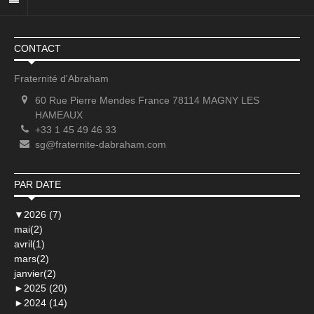
CONTACT
Fraternité d'Abraham
60 Rue Pierre Mendes France 78114 MAGNY LES
HAMEAUX
+33 1 45 49 46 33
sg@fraternite-dabraham.com
PAR DATE
▼
2026 (7)
mai(2)
avril(1)
mars(2)
janvier(2)
►
2025 (20)
►
2024 (14)