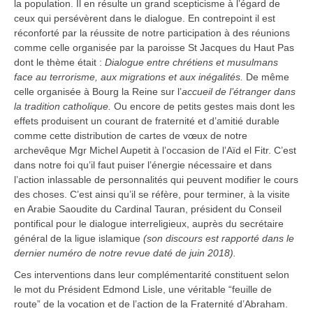
la population. Il en résulte un grand scepticisme à l’égard de
ceux qui persévèrent dans le dialogue. En contrepoint il est
réconforté par la réussite de notre participation à des réunions
comme celle organisée par la paroisse St Jacques du Haut Pas
dont le thème était :
Dialogue
entre chrétiens et musulmans
face au terrorisme, aux migrations et aux inégalités.
De même
celle organisée à Bourg la Reine sur l’
accueil de l’étranger dans
la tradition catholique.
Ou encore de petits gestes mais dont les
effets produisent un courant de fraternité et d’amitié durable
comme cette distribution de cartes de vœux de notre
archevêque Mgr Michel Aupetit à l’occasion de l’Aïd el Fitr. C’est
dans notre foi qu’il faut puiser l’énergie nécessaire et dans
l’action inlassable de personnalités qui peuvent modifier le cours
des choses. C’est ainsi qu’il se réfère, pour terminer, à la visite
en Arabie Saoudite du Cardinal Tauran, président du Conseil
pontifical pour le dialogue interreligieux, auprès du secrétaire
général de la ligue islamique
(son discours est rapporté dans le
dernier numéro de notre revue daté de juin 2018).
Ces interventions dans leur complémentarité constituent selon
le mot du Président Edmond Lisle, une véritable “feuille de
route” de la vocation et de l’action de la Fraternité d’Abraham.