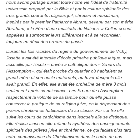
nous avons partagé durant toute notre vie l’idéal de fraternité
universelle propagé par la Bible et par la culture spirituelle des
trois grands courants religieux juif, chrétien et musulman,
inspirés par le premier Patriarche Abram, devenu par son mérite
Abraham, « le Père d’une multitude de Nations. » Celles-ci sont
appelées à surmonter leurs différences et à se réconcilier,
toujours en dépit des erreurs du passé.
Durant les lois racistes du régime du gouvernement de Vichy,
Josette avait été interdite d’école primaire publique laïque, mais
accueillie par l’école « privée » catholique des « Sœurs de
l’Assomption», qui était proche du quartier où habitaient sa
grand-mère et son oncle maternels, au foyer desquels elle
avait grandi. En effet, elle avait été orpheline de mère 3 mois
seulement après sa naissance. Les Sœurs de l’Assomption
respectèrent la volonté de sa famille pour qu’elle puisse
conserver la pratique de sa religion juive, en la dispensant des
prières chrétiennes habituelles de sa classe. Par contre elle
suivit les cours de catéchisme dans lesquels elle se distingua.
Elle réalisa ainsi en elle-même la synthèse des enseignements
spirituels des prières juive et chrétienne, ce qui facilita plus tard
notre connaissance du Christianisme dans le cadre de nos