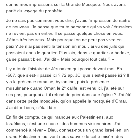
donné mes impressions sur la Grande Mosquée. Nous avons
parlé du
voyage
du prophète.
Je ne sais pas comment vous dire, j’avais l‘impression de naître
de nouveau. Je pense que toute personne qui va voir Jérusalem
ne revient pas en entier. Il se passe quelque chose en vous.
J’étais très heureux. Mais pourquoi on ne peut pas vivre en
paix ? Je n’ai pas senti la tension en moi. J’ai vu des juifs qui
passaient dans le quartier. Plus loin, dans le quartier orthodoxe,
ça se passait bien. J’ai dit « Mais pourquoi tout cela ? »
Il y a toute l’histoire de Jérusalem qui passe devant moi. En
-587, que s’est-il passé ici ? 72 ap. JC, que s’est-il passé ici ? Il
y a la présence romaine, byzantine, puis la présence
musulmane quand Omar, le 2° calife, est venu ici, j’ai été sur
ses pas, pourquoi a-t-il refusé de prier dans une église ? J’ai été
dans cette petite mosquée, qu’on appelle la mosquée d’Omar.
J’ai dit « Tiens, c’était là ».
En fin de compte, ce qui manque aux Palestiniens, aux
Israéliens, c’est une chose : des hommes visionnaires. J’ai
commencé à rêver « Dieu, donnez-nous un grand Israélien, un
grand Palestinien, qui vont nous sauver de cette misère des