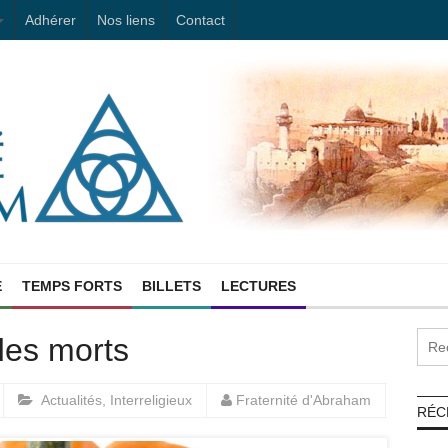
Adhérer
Nos liens
Contact
E
TEMPS FORTS
BILLETS
LECTURES
des morts
Actualités
,
Interreligieux
Fraternité d'Abraham
RÉC