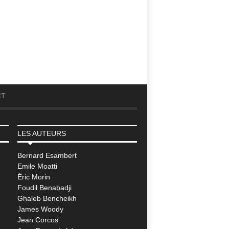
CT
LES AUTEURS
Bernard Esambert
Emile Moatti
Éric Morin
Foudil Benabadji
Ghaleb Bencheikh
James Woody
Jean Corcos