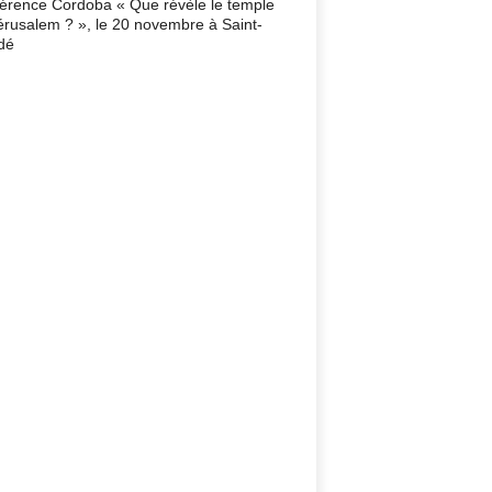
érence Cordoba « Que révèle le temple
érusalem ? », le 20 novembre à Saint-
dé