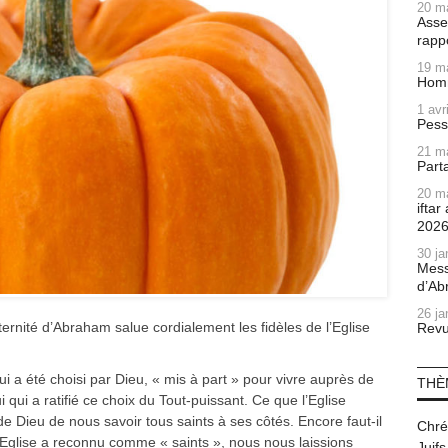
20 m
Asse
rapp
19 m
Homm
1 avr
Pess
21 m
Part
20 m
ifta
202
30 ja
Mess
d’Ab
26 ja
aternité d’Abraham salue cordialement les fidèles de l’Eglise
Revu
qui a été choisi par Dieu, « mis à part » pour vivre auprès de
THÈ
lui qui a ratifié ce choix du Tout-puissant. Ce que l’Eglise
 de Dieu de nous savoir tous saints à ses côtés. Encore faut-il
Chré
 l’Eglise a reconnu comme « saints », nous nous laissions
Juifs