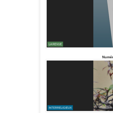
LA REVUE
Numér
INTERRELIGIEUX