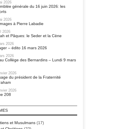
ai 2026
mblée générale du 16 juin 2026: les
orts
ai 2026
ages à Pierre Labadie
il 2026
ah et Pâques: le Seder et la Cène
ars 2026
ager – édito 16 mars 2026
ars 2026
r au Collège des Bernardins – Lundi 9 mars
6
nvier 2026
age du président de la Fraternité
raham
nvier 2026
e 208
MES
tiens et Musulmans
(17)
 et Chrétiens
(22)