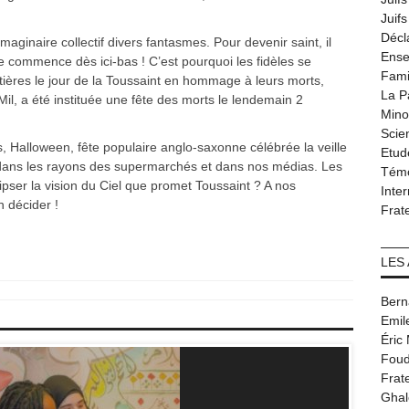
Juif
Décl
imaginaire collectif divers fantasmes. Pour devenir saint, il
Ense
lle commence dès ici-bas ! C’est pourquoi les fidèles se
Fami
tières le jour de la Toussaint en hommage à leurs morts,
La P
Mil, a été instituée une fête des morts le lendemain 2
Minor
Scie
, Halloween, fête populaire anglo-saxonne célébrée la veille
Etud
e dans les rayons des supermarchés et dans nos médias. Les
Tém
clipser la vision du Ciel que promet Toussaint ? A nos
Inter
 décider !
Frat
LES
Bern
Emil
Éric
Foud
Frat
Ghal