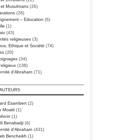
s et Musulmans
(26)
arations
(28)
ignement – Education
(6)
lle
(1)
aix
(43)
ités religieuses
(3)
nce, Ethique et Société
(74)
es
(20)
oignages
(34)
religieux
(138)
ernité d'Abraham
(71)
 AUTEURS
ard Esambert
(2)
e Moatti
(1)
 Morin
(1)
il Benabadji
(6)
ernité d'Abraham
(431)
eb Bencheikh
(1)