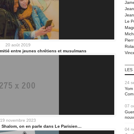
Jam
Jean
Jean
Le P
Magu
Mich
Pier
20 août 2019
Rola
mitié entre jeunes chrétiens et musulmans
Vince
LES
24 s
Yom 
Com
07 o
Guer
nouv
19 novembre 2023
 Shalom, on en parle dans Le Parisien…
04 n