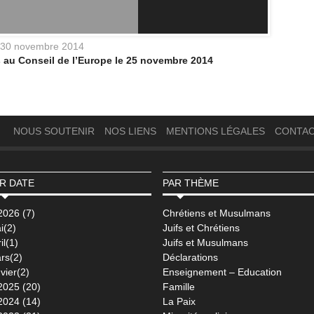
30 novembre 2014
 au Conseil de l’Europe le 25 novembre 2014
NOUS SOUTENIR
NOS LIENS
MENTIONS LÉGALES
CONTA
R DATE
PAR THÈME
2026 (7)
Chrétiens et Musulmans
i(2)
Juifs et Chrétiens
il(1)
Juifs et Musulmans
rs(2)
Déclarations
vier(2)
Enseignement – Education
2025 (20)
Famille
2024 (14)
La Paix