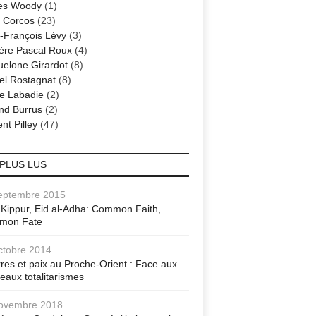
es Woody
(1)
 Corcos
(23)
-François Lévy
(3)
ère Pascal Roux
(4)
elone Girardot
(8)
el Rostagnat
(8)
re Labadie
(2)
nd Burrus
(2)
nt Pilley
(47)
 PLUS LUS
eptembre 2015
Kippur, Eid al-Adha: Common Faith,
mon Fate
ctobre 2014
res et paix au Proche-Orient : Face aux
eaux totalitarismes
ovembre 2018