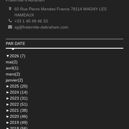
Fraternité d'Abraham
60 Rue Pierre Mendes France 78114 MAGNY LES
HAMEAUX
+33 1 45 49 46 33
sg@fraternite-dabraham.com
PAR DATE
▼
2026 (7)
mai(2)
avril(1)
mars(2)
janvier(2)
►
2025 (20)
►
2024 (14)
►
2023 (31)
►
2022 (51)
►
2021 (38)
►
2020 (46)
►
2019 (49)
►
2018 (56)