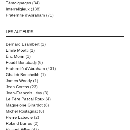
Témoignages
(34)
Interreligieux
(138)
Fraternité d'Abraham
(71)
LES AUTEURS
Bernard Esambert
(2)
Emile Moatti
(1)
Éric Morin
(1)
Foudil Benabadji
(6)
Fraternité d'Abraham
(431)
Ghaleb Bencheikh
(1)
James Woody
(1)
Jean Corcos
(23)
Jean-François Lévy
(3)
Le Père Pascal Roux
(4)
Maguelone Girardot
(8)
Michel Rostagnat
(8)
Pierre Labadie
(2)
Roland Burrus
(2)
Vincent Pilley
(47)