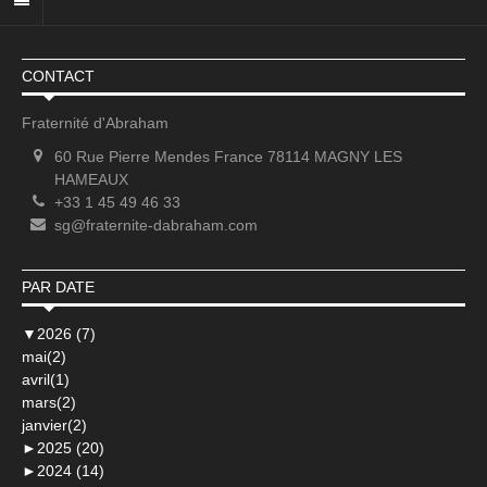
CONTACT
Fraternité d'Abraham
60 Rue Pierre Mendes France 78114 MAGNY LES
HAMEAUX
+33 1 45 49 46 33
sg@fraternite-dabraham.com
PAR DATE
▼
2026 (7)
mai(2)
avril(1)
mars(2)
janvier(2)
►
2025 (20)
►
2024 (14)