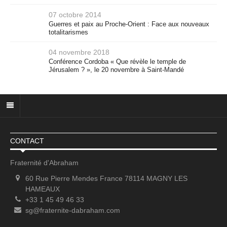
07 octobre 2014
Guerres et paix au Proche-Orient : Face aux nouveaux
totalitarismes
04 novembre 2018
Conférence Cordoba « Que révèle le temple de
Jérusalem ? », le 20 novembre à Saint-Mandé
CONTACT
Fraternité d'Abraham
60 Rue Pierre Mendes France 78114 MAGNY LES
HAMEAUX
+33 1 45 49 46 33
sg@fraternite-dabraham.com