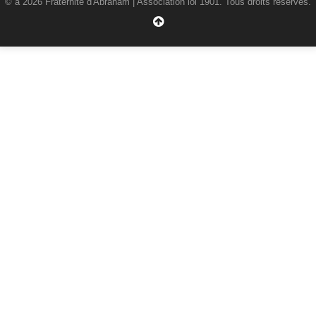
© a 2026 Fraternité d'Abraham | Association loi 1901. Tous droits réservés.