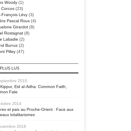
es Woody
(1)
 Corcos
(23)
-François Lévy
(3)
ère Pascal Roux
(4)
elone Girardot
(8)
el Rostagnat
(8)
re Labadie
(2)
nd Burrus
(2)
nt Pilley
(47)
 PLUS LUS
eptembre 2015
Kippur, Eid al-Adha: Common Faith,
mon Fate
ctobre 2014
res et paix au Proche-Orient : Face aux
eaux totalitarismes
ovembre 2018