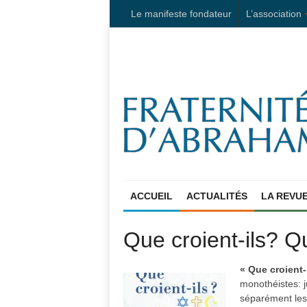
Le manifeste fondateur
L’association
ACCUEIL
ACTUALITÉS
LA REVU
Que croient-ils? Qu
« Que croient-
monothéistes: j
séparément les 