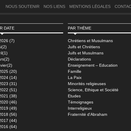
NOUS SOUTENIR
NOS LIENS
MENTIONS LÉGALES
CONTA
R DATE
PAR THÈME
2026 (7)
Chrétiens et Musulmans
i(2)
Juifs et Chrétiens
il(1)
Juifs et Musulmans
rs(2)
Déclarations
vier(2)
Enseignement – Education
2025 (20)
Famille
2024 (14)
La Paix
2023 (31)
Minorités religieuses
2022 (51)
Science, Ethique et Société
2021 (38)
Etudes
2020 (46)
Témoignages
2019 (49)
Interreligieux
2018 (56)
Fraternité d'Abraham
2017 (44)
2016 (64)