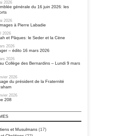
ai 2026
mblée générale du 16 juin 2026: les
orts
ai 2026
ages à Pierre Labadie
il 2026
ah et Pâques: le Seder et la Cène
ars 2026
ager – édito 16 mars 2026
ars 2026
r au Collège des Bernardins – Lundi 9 mars
6
nvier 2026
age du président de la Fraternité
raham
nvier 2026
e 208
MES
tiens et Musulmans
(17)
 et Chrétiens
(22)