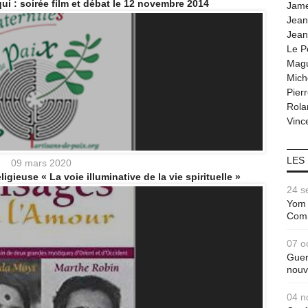
 : soirée film et débat le 12 novembre 2014
Jam
Jean
Jean
Le P
Magu
Mich
Pier
Rola
Vince
LES
09 mars 2020
igieuse « La voie illuminative de la vie spirituelle »
24 s
Yom 
Com
07 o
Guer
nouv
04 n