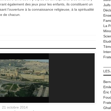
grant également des jeux pour les enfants, ils constituent un
Juif
ant l’ouverture à la connaissance religieuse, à la spiritualité
Décl
sée de chacun.
Ense
Fami
La P
Minor
Scie
Etud
Tém
Inter
Frat
LES
Bern
Emil
Éric
Foud
Frat
21 octobre 2014
Ghal