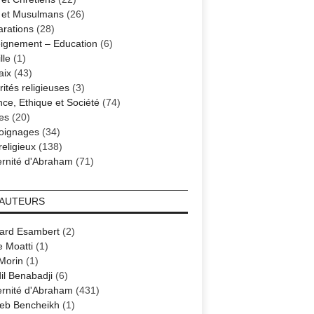
s et Musulmans
(26)
arations
(28)
ignement – Education
(6)
lle
(1)
aix
(43)
ités religieuses
(3)
nce, Ethique et Société
(74)
es
(20)
oignages
(34)
religieux
(138)
ernité d'Abraham
(71)
 AUTEURS
ard Esambert
(2)
e Moatti
(1)
 Morin
(1)
il Benabadji
(6)
ernité d'Abraham
(431)
eb Bencheikh
(1)