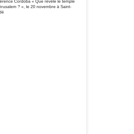
érence Cordoba « Que révèle le temple
érusalem ? », le 20 novembre à Saint-
dé