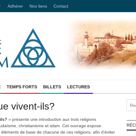
Adhérer
Nos liens
Contact
E
TEMPS FORTS
BILLETS
LECTURES
e vivent-ils?
ils?
» présente une introduction aux trois religions
RÉC
udaïsme, christianisme et islam. Cet ouvrage expose
éléments de base de chacune de ces religions, afin d’éviter