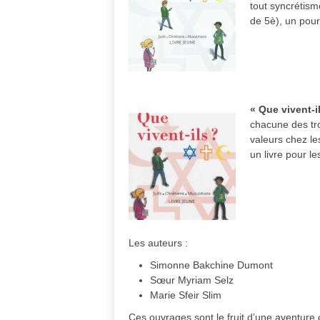
tout syncrétism
de 5è), un pou
« Que vivent-i
chacune des troi
valeurs chez le
un livre pour l
Les auteurs :
Simonne Bakchine Dumont
Sœur Myriam Selz
Marie Sfeir Slim
Ces ouvrages sont le fruit d’une aventure c