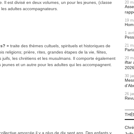
e. Il est divisé en deux volumes, un pour les jeunes, (classe
20 m
Asse
r les adultes accompagnateurs.
rapp
19 m
Homm
1 avr
Pess
21 m
ls? »
traite des thèmes cultuels, spirituels et historiques de
Part
s religions; prière, rites, grandes étapes de la vie, fêtes,
20 m
s juifs, les chrétiens et les musulmans. Il comporte également
ifta
es jeunes et un autre pour les adultes qui les accompagnent.
202
30 ja
Mess
d’Ab
26 ja
Revu
THÈ
Chré
ollective amorcée il y a plus de dix sept ans. Des enfants y
Juifs