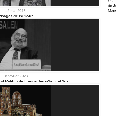
Conf
de J
Man
12 mai 2018
Visages de l’Amour
18 février 2023
and Rabbin de France René-Samuel Sirat