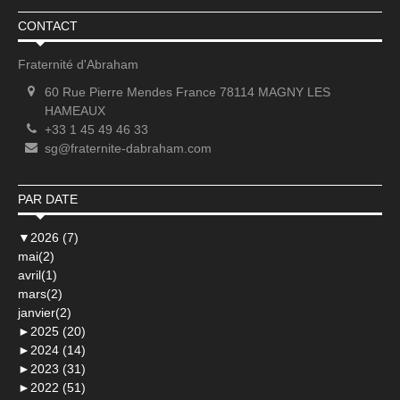
CONTACT
Fraternité d'Abraham
60 Rue Pierre Mendes France 78114 MAGNY LES
HAMEAUX
+33 1 45 49 46 33
sg@fraternite-dabraham.com
PAR DATE
▼
2026 (7)
mai(2)
avril(1)
mars(2)
janvier(2)
►
2025 (20)
►
2024 (14)
►
2023 (31)
►
2022 (51)