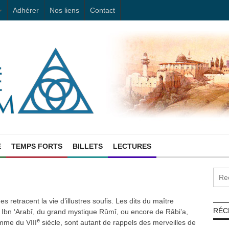
Adhérer
Nos liens
Contact
E
TEMPS FORTS
BILLETS
LECTURES
s retracent la vie d’illustres soufis. Les dits du maître
RÉC
 Ibn ‘Arabî, du grand mystique Rûmî, ou encore de Râbi’a,
e
emme du VIII
siècle, sont autant de rappels des merveilles de