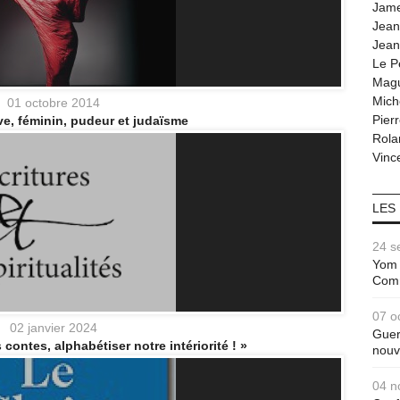
Jam
Jean
Jean
Le P
Magu
Mich
01 octobre 2014
Pier
e, féminin, pudeur et judaïsme
Rola
Vince
LES
24 s
Yom 
Com
07 o
02 janvier 2024
Guer
 contes, alphabétiser notre intériorité ! »
nouv
04 n