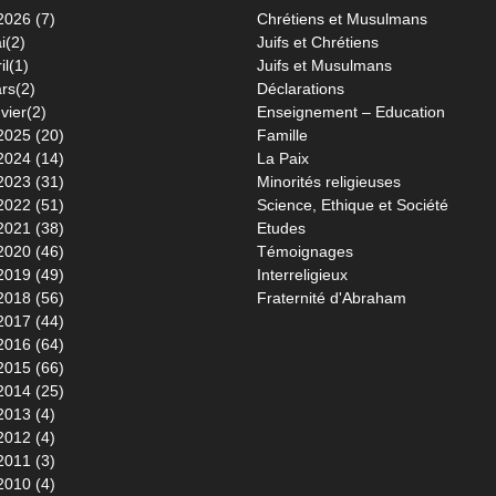
2026 (7)
Chrétiens et Musulmans
i(2)
Juifs et Chrétiens
il(1)
Juifs et Musulmans
rs(2)
Déclarations
vier(2)
Enseignement – Education
2025 (20)
Famille
2024 (14)
La Paix
2023 (31)
Minorités religieuses
2022 (51)
Science, Ethique et Société
2021 (38)
Etudes
2020 (46)
Témoignages
2019 (49)
Interreligieux
2018 (56)
Fraternité d'Abraham
2017 (44)
2016 (64)
2015 (66)
2014 (25)
2013 (4)
2012 (4)
2011 (3)
2010 (4)