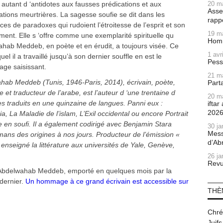
m, autant d ‘antidotes aux fausses prédications et aux
20 m
Asse
cations meurtrières. La sagesse soufie se dit dans les
rapp
ces de paradoxes qui rudoient l’étroitesse de l’esprit et son
19 m
ent. Elle s ‘offre comme une exemplarité spirituelle qu
Homm
ahab Meddeb, en poète et en érudit, a toujours visée. Ce
1 avr
quel il a travaillé jusqu’à son dernier souffle en est le
Pess
age saisissant.
21 m
hab Meddeb (Tunis, 1946-Paris, 2014), écrivain, poète,
Part
e et traducteur de l’arabe, est l’auteur d ‘une trentaine d
20 m
s traduits en une quinzaine de langues. Panni eux :
ifta
202
a, La Maladie de l’islam, L’Exil occidental ou encore Portrait
 en soufi. Il a également codirigé avec Benjamin Stara
30 ja
Mess
ulmans des origines à nos jours. Producteur de l’émission «
d’Ab
a enseigné la littérature aux universités de Yale, Genève,
26 ja
Revu
d’Abdelwahab Meddeb, emporté en quelques mois par la
dernier.
Un hommage à ce grand écrivain est accessible sur
THÈ
Chré
Juifs