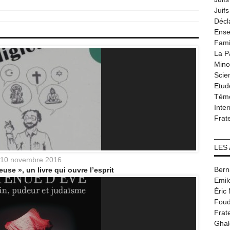
Juif
Décl
Ense
Fami
La P
Minor
Scie
Etud
Tém
Inter
Frat
LES
10 novembre 2016
Bern
euse », un livre qui ouvre l’esprit
Emil
Éric
Foud
Frat
Ghal