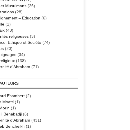
s et Musulmans
(26)
arations
(28)
ignement – Education
(6)
lle
(1)
aix
(43)
ités religieuses
(3)
nce, Ethique et Société
(74)
es
(20)
oignages
(34)
religieux
(138)
ernité d'Abraham
(71)
 AUTEURS
ard Esambert
(2)
e Moatti
(1)
 Morin
(1)
il Benabadji
(6)
ernité d'Abraham
(431)
eb Bencheikh
(1)