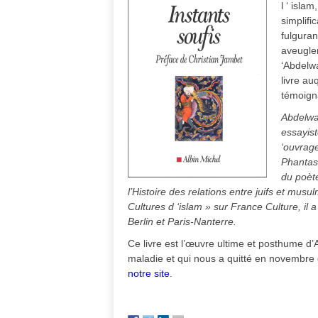
l ‘ isla
simplifi
fulguran
aveuglem
‘Abdelw
livre au
témoign
Abdelwa
essayist
‘ouvrage
Phantasi
du poète
l’Histoire des relations entre juifs et mus
Cultures d ‘islam » sur France Culture, il 
Berlin et Paris-Nanterre.
Ce livre est l’œuvre ultime et posthume 
maladie et qui nous a quitté en novembre 
notre site
.