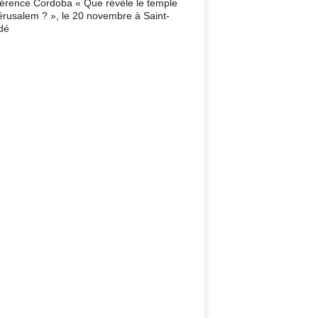
érence Cordoba « Que révèle le temple
érusalem ? », le 20 novembre à Saint-
dé