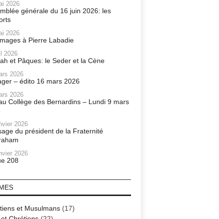
ai 2026
mblée générale du 16 juin 2026: les
orts
ai 2026
ages à Pierre Labadie
il 2026
ah et Pâques: le Seder et la Cène
ars 2026
ager – édito 16 mars 2026
ars 2026
r au Collège des Bernardins – Lundi 9 mars
6
nvier 2026
age du président de la Fraternité
raham
nvier 2026
e 208
MES
tiens et Musulmans
(17)
 et Chrétiens
(22)