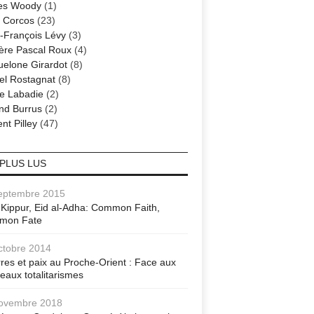
es Woody
(1)
 Corcos
(23)
-François Lévy
(3)
ère Pascal Roux
(4)
elone Girardot
(8)
el Rostagnat
(8)
re Labadie
(2)
nd Burrus
(2)
nt Pilley
(47)
 PLUS LUS
eptembre 2015
Kippur, Eid al-Adha: Common Faith,
mon Fate
ctobre 2014
res et paix au Proche-Orient : Face aux
eaux totalitarismes
ovembre 2018