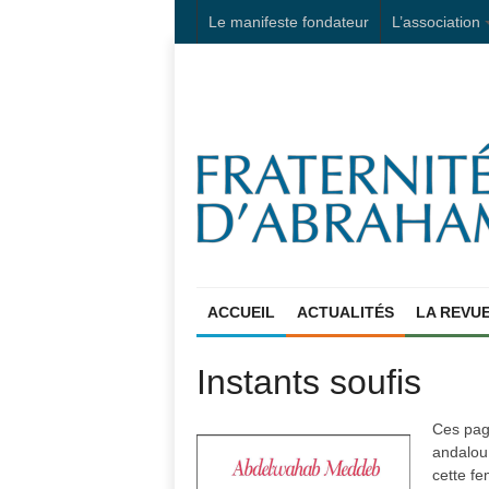
Le manifeste fondateur
L’association
ACCUEIL
ACTUALITÉS
LA REVU
Instants soufis
Ces page
andalou
cette f