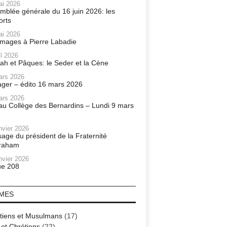
ai 2026
mblée générale du 16 juin 2026: les
orts
ai 2026
ages à Pierre Labadie
il 2026
ah et Pâques: le Seder et la Cène
ars 2026
ager – édito 16 mars 2026
ars 2026
r au Collège des Bernardins – Lundi 9 mars
6
nvier 2026
age du président de la Fraternité
raham
nvier 2026
e 208
MES
tiens et Musulmans
(17)
 et Chrétiens
(22)