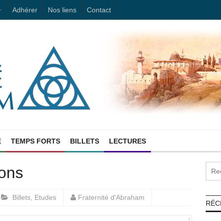
Adhérer
Nos liens
Contact
E
TEMPS FORTS
BILLETS
LECTURES
ions
Billets
,
Etudes
Fraternité d'Abraham
RÉC