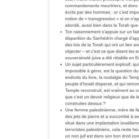
commandements meurtriers, et donc q
écrits par des hommes : or c’est impo
notion de « transgression » si on n’
abordé, aussi bien dans la Torah que
Ton raisonnement s’appuie sur un fait
disparition du Sanhédrin chargé d’appl
des lois de la Torah qui ont un lien a
objecter – et c’est ce que disent les e
souveraineté juive a été rétablie en Er
Un sujet particulièrement explosif, q
impossible à gérer, est la question du
endroits du livre, la nostalgie du Tem
peuple d’Israël dispersé, et qui rem
Temple reconstruit, est vraiment au c
que c’est un devoir religieux que de l
construites dessus ?
Une femme palestinienne, mère de fami
des jets de pierre et a succombé à ses
situé dans une implantation israélie
terroristes palestiniens, cela reste he
un non juif est dans son bon droit cont