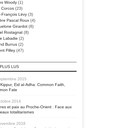
es Woody
(1)
 Corcos
(23)
-François Lévy
(3)
ère Pascal Roux
(4)
elone Girardot
(8)
el Rostagnat
(8)
re Labadie
(2)
nd Burrus
(2)
nt Pilley
(47)
 PLUS LUS
eptembre 2015
Kippur, Eid al-Adha: Common Faith,
mon Fate
ctobre 2014
res et paix au Proche-Orient : Face aux
eaux totalitarismes
ovembre 2018