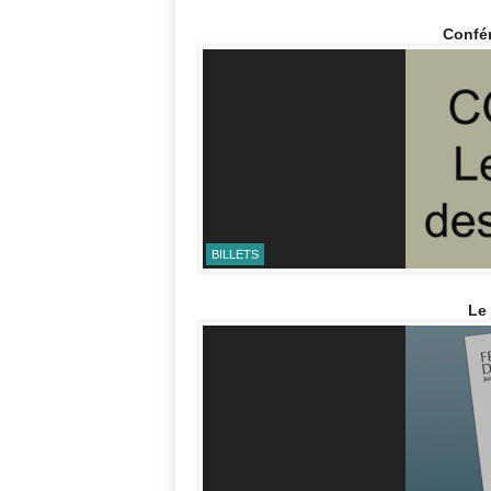
Confé
BILLETS
Le 