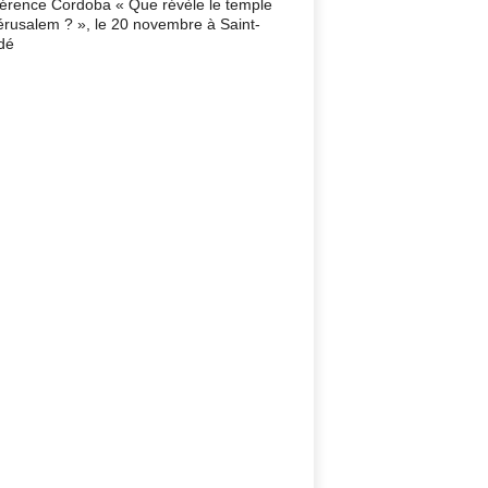
érence Cordoba « Que révèle le temple
érusalem ? », le 20 novembre à Saint-
dé