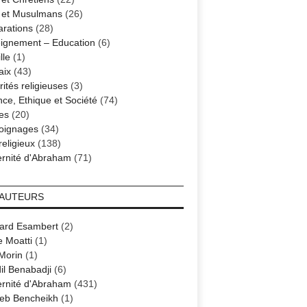
s et Musulmans
(26)
arations
(28)
ignement – Education
(6)
lle
(1)
aix
(43)
ités religieuses
(3)
nce, Ethique et Société
(74)
es
(20)
oignages
(34)
religieux
(138)
ernité d'Abraham
(71)
 AUTEURS
ard Esambert
(2)
e Moatti
(1)
 Morin
(1)
il Benabadji
(6)
ernité d'Abraham
(431)
eb Bencheikh
(1)