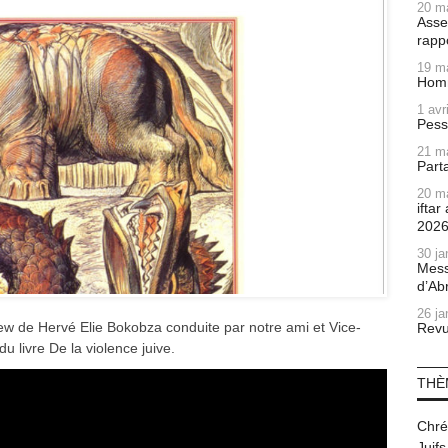
20 m
Asse
rapp
19 m
Homm
1 avr
Pess
21 m
Part
20 m
ifta
202
30 ja
Mess
d’Ab
26 ja
iew de Hervé Elie Bokobza conduite par notre ami et Vice-
Revu
u livre De la violence juive.
THÈ
Chré
Juifs