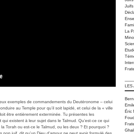
Juif
Décl
Ense
Fami
La P
Minor
Scie
Etud
Tém
Inter
Frat
LES
Bern
 deux exemples de commandements du Deutéronome – celui
Emil
 conduire au Temple pour qu’il soit lapidé, et celui de la « ville
Éric
i doit être entièrement exterminée. Tu présentes les
Foud
qui existent à leur sujet dans le Talmud. Qu’est-ce ce qui
Frat
e la Torah ou est-ce le Talmud, ou les deux ? Et pourquoi ?
Ghal
s non juif, dit qu’un Dieu d’amour ne peut avoir formulé des