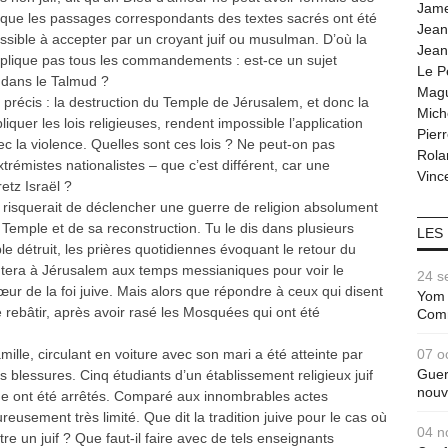
Jam
ue les passages correspondants des textes sacrés ont été
Jean
ssible à accepter par un croyant juif ou musulman. D’où la
Jean
applique pas tous les commandements : est-ce un sujet
Le P
 dans le Talmud ?
Magu
 précis : la destruction du Temple de Jérusalem, et donc la
Mich
iquer les lois religieuses, rendent impossible l’application
Pier
vec la violence. Quelles sont ces lois ? Ne peut-on pas
Rola
xtrémistes nationalistes – que c’est différent, car une
Vince
etz Israël ?
ui risquerait de déclencher une guerre de religion absolument
 Temple et de sa reconstruction. Tu le dis dans plusieurs
LES
ple détruit, les prières quotidiennes évoquant le retour du
ontera à Jérusalem aux temps messianiques pour voir le
24 s
œur de la foi juive. Mais alors que répondre à ceux qui disent
Yom 
e rebâtir, après avoir rasé les Mosquées qui ont été
Com
07 o
lle, circulant en voiture avec son mari a été atteinte par
Guer
 blessures. Cinq étudiants d’un établissement religieux juif
nouv
nne ont été arrêtés. Comparé aux innombrables actes
ureusement très limité. Que dit la tradition juive pour le cas où
04 n
re un juif ? Que faut-il faire avec de tels enseignants