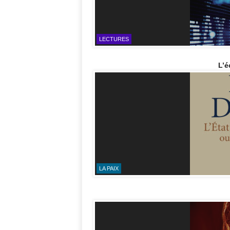
LECTURES
L’é
LA PAIX