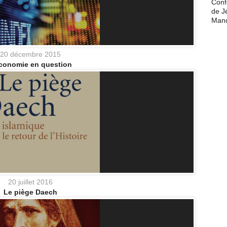
Conf
de J
Man
20 décembre 2015
conomie en question
20 juillet 2016
Le piège Daech