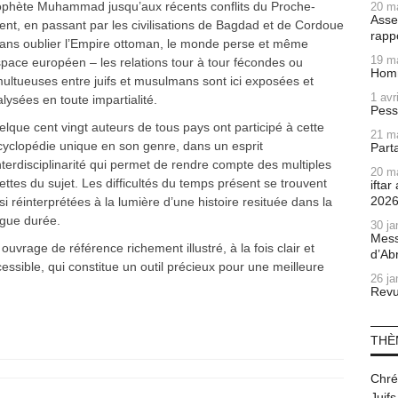
ophète Muhammad jusqu’aux récents conflits du Proche-
20 m
Asse
ent, en passant par les civilisations de Bagdad et de Cordoue
rapp
sans oublier l’Empire ottoman, le monde perse et même
19 m
space européen – les relations tour à tour fécondes ou
Homm
ultueuses entre juifs et musulmans sont ici exposées et
1 avr
lysées en toute impartialité.
Pess
lque cent vingt auteurs de tous pays ont participé à cette
21 m
yclopédie unique en son genre, dans un esprit
Part
nterdisciplinarité qui permet de rendre compte des multiples
20 m
ettes du sujet. Les difficultés du temps présent se trouvent
ifta
202
si réinterprétées à la lumière d’une histoire resituée dans la
ngue durée.
30 ja
Mess
ouvrage de référence richement illustré, à la fois clair et
d’Ab
essible, qui constitue un outil précieux pour une meilleure
26 ja
Revu
THÈ
Chré
Juifs