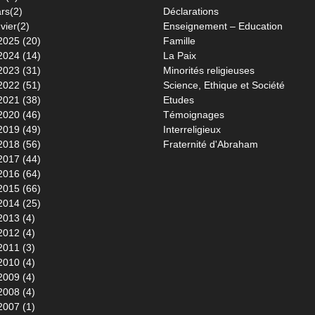
rs(2)
Déclarations
vier(2)
Enseignement – Education
2025 (20)
Famille
2024 (14)
La Paix
2023 (31)
Minorités religieuses
2022 (51)
Science, Ethique et Société
2021 (38)
Etudes
2020 (46)
Témoignages
2019 (49)
Interreligieux
2018 (56)
Fraternité d'Abraham
2017 (44)
2016 (64)
2015 (66)
2014 (25)
2013 (4)
2012 (4)
2011 (3)
2010 (4)
2009 (4)
2008 (4)
2007 (1)