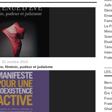
Juif
Décl
Ense
Fami
La P
Minor
Scie
Etud
Tém
Inter
Frat
01 octobre 2014
e, féminin, pudeur et judaïsme
LES
Bern
Emil
Éric
Foud
Frat
Ghal