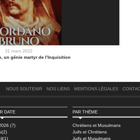
31 mars 2022
 un génie martyr de l’Inquisition
NOUS SOUTENIR
NOS LIENS
MENTIONS LÉGALES
CONTA
R DATE
PAR THÈME
2026 (7)
Chrétiens et Musulmans
i(2)
Juifs et Chrétiens
il(1)
Juifs et Musulmans