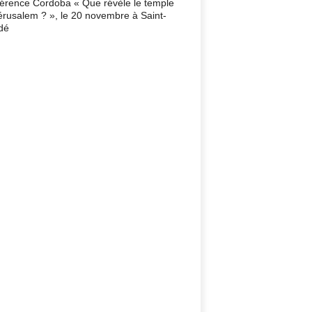
érence Cordoba « Que révèle le temple
érusalem ? », le 20 novembre à Saint-
dé