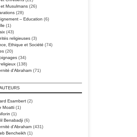
s et Musulmans
(26)
arations
(28)
ignement – Education
(6)
lle
(1)
aix
(43)
ités religieuses
(3)
nce, Ethique et Société
(74)
es
(20)
oignages
(34)
religieux
(138)
ernité d'Abraham
(71)
 AUTEURS
ard Esambert
(2)
e Moatti
(1)
 Morin
(1)
il Benabadji
(6)
ernité d'Abraham
(431)
eb Bencheikh
(1)