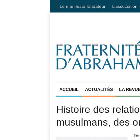
Le manifeste fondateur
L’association
ACCUEIL
ACTUALITÉS
LA REVU
Histoire des relatio
musulmans, des or
Dep