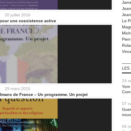
Jam
Jean
Jean
20 juillet 2016
pour une coexistence active
Le P
Magu
Mich
Pier
Rola
Vince
LES
24 s
Yom 
29 mars 2015
Com
ulmans de France – Un programme. Un projet
07 o
Guer
nouv
04 n