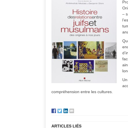
Pr
Ori
– 
l’e
tum
ana
Que
enc
d’i
fac
ain
lo
Un 
acc
compréhension entre les cultures.
ARTICLES LIÉS