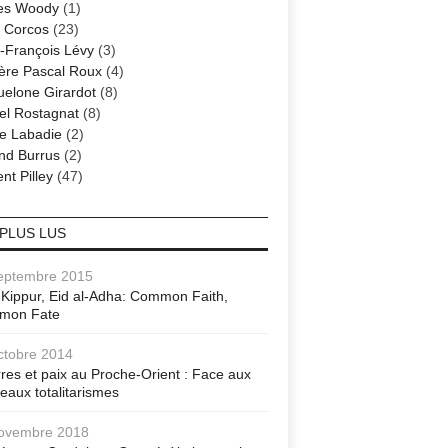
es Woody
(1)
 Corcos
(23)
-François Lévy
(3)
ère Pascal Roux
(4)
elone Girardot
(8)
el Rostagnat
(8)
re Labadie
(2)
nd Burrus
(2)
nt Pilley
(47)
 PLUS LUS
eptembre 2015
Kippur, Eid al-Adha: Common Faith,
mon Fate
ctobre 2014
res et paix au Proche-Orient : Face aux
eaux totalitarismes
ovembre 2018