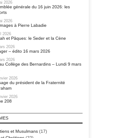
ai 2026
mblée générale du 16 juin 2026: les
orts
ai 2026
ages à Pierre Labadie
il 2026
ah et Pâques: le Seder et la Cène
ars 2026
ager – édito 16 mars 2026
ars 2026
r au Collège des Bernardins – Lundi 9 mars
6
nvier 2026
age du président de la Fraternité
raham
nvier 2026
e 208
MES
tiens et Musulmans
(17)
 et Chrétiens
(22)