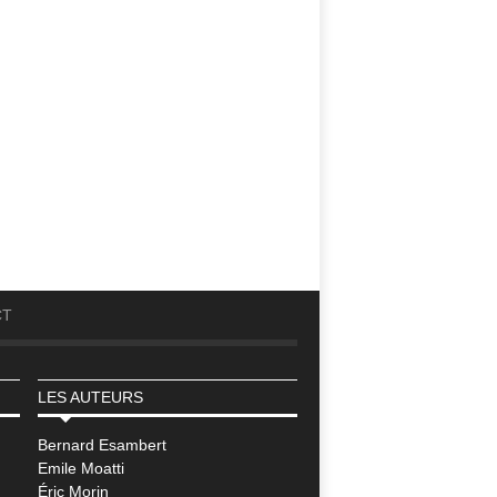
CT
LES AUTEURS
Bernard Esambert
Emile Moatti
Éric Morin