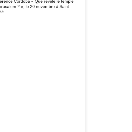
érence Cordoba « Que révèle le temple
érusalem ? », le 20 novembre à Saint-
dé