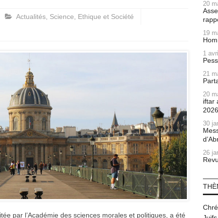
20 m
Asse
Actualités
,
Science, Ethique et Société
rapp
19 m
Homm
1 avr
Pess
21 m
Part
20 m
ifta
202
30 ja
Mess
d’Ab
26 ja
Revu
THÈ
Chré
ritée par l’Académie des sciences morales et politiques, a été
Juifs