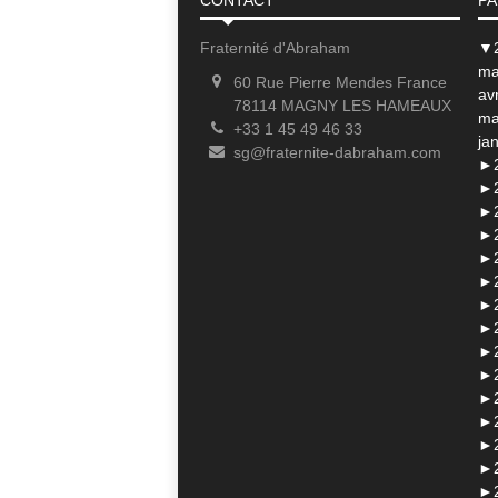
Fraternité d'Abraham
▼
ma
60 Rue Pierre Mendes France
avr
78114 MAGNY LES HAMEAUX
ma
+33 1 45 49 46 33
jan
sg@fraternite-dabraham.com
►
►
►
►
►
►
►
►
►
►
►
►
►
►
►