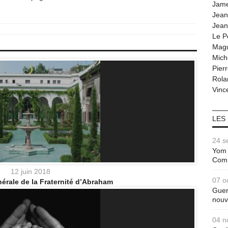
Jam
Jean
Jean
Le P
Magu
Mich
Pier
Rola
Vince
LES
24 s
Yom 
Com
12 juin 2018
07 o
rale de la Fraternité d’Abraham
Guer
nouv
04 n