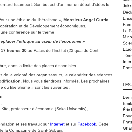
Bernard Esambert. Son but est d’animer un débat d’idées le
Juif
Décl
Ense
our une éthique du libéralisme »
, Monsieur Angel Gurria,
Fami
Coopération et de Développement économiques,
La P
une conférence sur le thème :
Minor
 replacer l’éthique au cœur de l’économie »
Scie
Etud
 à 17 heures 30
au Palais de l’Institut (23 quai de Conti –
Tém
Inter
libre, dans la limite des places disponibles.
Frat
s de la volonté des organisateurs, le calendrier des séances
dification
. Nous vous tiendrons informés. Les prochaines
LES
 du libéralisme » sont les suivantes :
n,
Bern
,
Emil
Kita, professeur d’économie (Soka University),
Éric
.
Foud
Frat
ondation et ses travaux sur
Internet
et sur
Facebook
. Cette
Ghal
 de la Compagnie de Saint-Gobain.