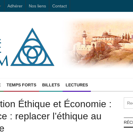
Adhérer
Nos liens
Contact
E
TEMPS FORTS
BILLETS
LECTURES
ion Éthique et Économie :
ce : replacer l’éthique au
RÉC
e