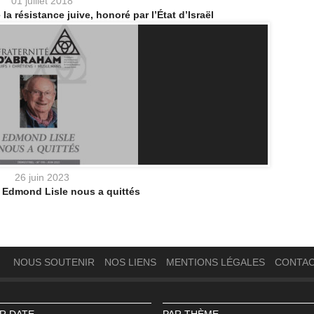
01 juillet 2018
a résistance juive, honoré par l’État d’Israël
26 juin 2023
 Edmond Lisle nous a quittés
NOUS SOUTENIR
NOS LIENS
MENTIONS LÉGALES
CONTA
R DATE
PAR THÈME