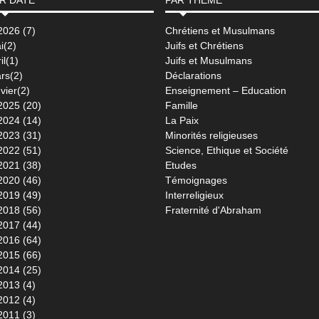
2026 (7)
Chrétiens et Musulmans
i(2)
Juifs et Chrétiens
il(1)
Juifs et Musulmans
rs(2)
Déclarations
vier(2)
Enseignement – Education
2025 (20)
Famille
2024 (14)
La Paix
2023 (31)
Minorités religieuses
2022 (51)
Science, Ethique et Société
2021 (38)
Etudes
2020 (46)
Témoignages
2019 (49)
Interreligieux
2018 (56)
Fraternité d'Abraham
2017 (44)
2016 (64)
2015 (66)
2014 (25)
2013 (4)
2012 (4)
2011 (3)