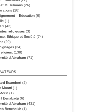
s et Musulmans
(26)
arations
(28)
ignement – Education
(6)
lle
(1)
aix
(43)
ités religieuses
(3)
nce, Ethique et Société
(74)
es
(20)
oignages
(34)
religieux
(138)
ernité d'Abraham
(71)
 AUTEURS
ard Esambert
(2)
e Moatti
(1)
 Morin
(1)
il Benabadji
(6)
ernité d'Abraham
(431)
eb Bencheikh
(1)