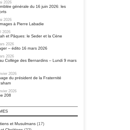
ai 2026
mblée générale du 16 juin 2026: les
orts
ai 2026
ages à Pierre Labadie
il 2026
ah et Pâques: le Seder et la Cène
ars 2026
ager – édito 16 mars 2026
ars 2026
r au Collège des Bernardins – Lundi 9 mars
6
nvier 2026
age du président de la Fraternité
raham
nvier 2026
e 208
MES
tiens et Musulmans
(17)
 et Chrétiens
(22)