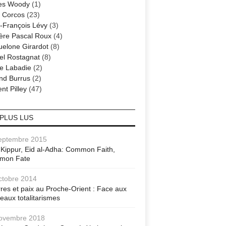
es Woody
(1)
 Corcos
(23)
-François Lévy
(3)
ère Pascal Roux
(4)
elone Girardot
(8)
el Rostagnat
(8)
re Labadie
(2)
nd Burrus
(2)
nt Pilley
(47)
 PLUS LUS
eptembre 2015
Kippur, Eid al-Adha: Common Faith,
mon Fate
ctobre 2014
res et paix au Proche-Orient : Face aux
eaux totalitarismes
ovembre 2018