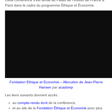
Cette conférence s’est tenue au Palais de l’Institut de France à
Paris dans le cadre du programme Éthique et Économie.
Fondation Ethique et Economie – Allocution de Jean-Pierre
Hansen
par
acadsmp
Les liens suivants donnent accès :
au
compte-rendu écrit
de la conférence,
et au site de la
Fondation Éthique et Économie
pour plus