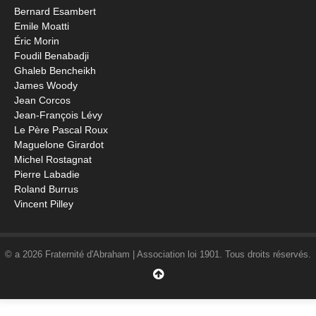
Bernard Esambert
Emile Moatti
Éric Morin
Foudil Benabadji
Ghaleb Bencheikh
James Woody
Jean Corcos
Jean-François Lévy
Le Père Pascal Roux
Maguelone Girardot
Michel Rostagnat
Pierre Labadie
Roland Burrus
Vincent Pilley
© a 2026 Fraternité d'Abraham | Association loi 1901. Tous droits réservés.