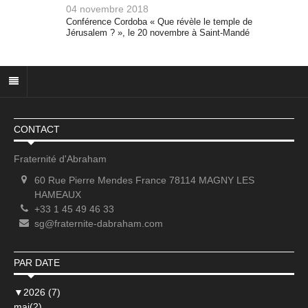
04 novembre 2018
Conférence Cordoba « Que révèle le temple de
Jérusalem ? », le 20 novembre à Saint-Mandé
CONTACT
Fraternité d'Abraham
60 Rue Pierre Mendes France 78114 MAGNY LES
HAMEAUX
+33 1 45 49 46 33
sg@fraternite-dabraham.com
PAR DATE
▼
2026 (7)
mai(2)