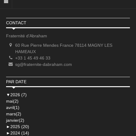
CONTACT
Fraternité d'Abraham
60 Rue Pierre Mendes France 78114 MAGNY LES
HAMEAUX
+33 1 45 49 46 33
sg@fraternite-dabraham.com
PAR DATE
▼
2026 (7)
mai(2)
avril(1)
mars(2)
janvier(2)
►
2025 (20)
►
2024 (14)