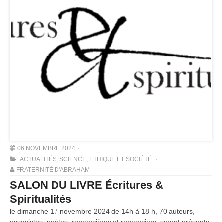
06 NOVEMBRE 2024
ACTUALITÉS
,
SCIENCE, ETHIQUE ET SOCIÉTÉ
FRATERNITÉ D'ABRAHAM
SALON DU LIVRE Écritures &
Spiritualités
le dimanche 17 novembre 2024 de 14h à 18 h, 70 auteurs,
essayistes, poètes, romancières et romanciers, seront présents