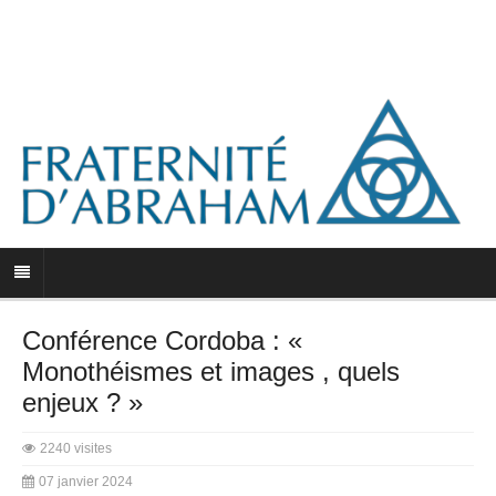
Conférence Cordoba : «
Monothéismes et images , quels
enjeux ? »
2240 visites
07 janvier 2024