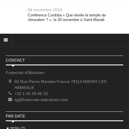
04 novembre 2018
Conférence Cordoba « Que révèle le temple de
Jérusalem ? », le 20 novembre à Saint-Mandé
CONTACT
Fraternité d'Abraham
60 Rue Pierre Mendes France 78114 MAGNY LES
HAMEAUX
+33 1 45 49 46 33
sg@fraternite-dabraham.com
PAR DATE
▼
2026 (7)