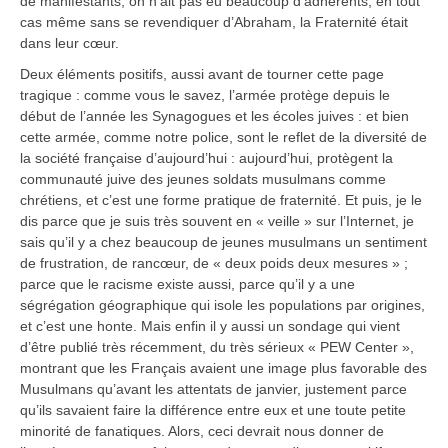
de manifestants, on n’ait pas eu beaucoup d’adhérents, en tout
cas même sans se revendiquer d’Abraham, la Fraternité était
dans leur cœur.
Deux éléments positifs, aussi avant de tourner cette page
tragique : comme vous le savez, l’armée protège depuis le
début de l’année les Synagogues et les écoles juives : et bien
cette armée, comme notre police, sont le reflet de la diversité de
la société française d’aujourd’hui : aujourd’hui, protègent la
communauté juive des jeunes soldats musulmans comme
chrétiens, et c’est une forme pratique de fraternité. Et puis, je le
dis parce que je suis très souvent en « veille » sur l’Internet, je
sais qu’il y a chez beaucoup de jeunes musulmans un sentiment
de frustration, de rancœur, de « deux poids deux mesures » ;
parce que le racisme existe aussi, parce qu’il y a une
ségrégation géographique qui isole les populations par origines,
et c’est une honte. Mais enfin il y aussi un sondage qui vient
d’être publié très récemment, du très sérieux « PEW Center »,
montrant que les Français avaient une image plus favorable des
Musulmans qu’avant les attentats de janvier, justement parce
qu’ils savaient faire la différence entre eux et une toute petite
minorité de fanatiques. Alors, ceci devrait nous donner de