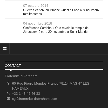
07 octobre 2014
Guerres et paix au Proche-Orient : Face aux nouveaux
totalitarismes
04 novembre 2018
Conférence Cordoba « Que révèle le temple de
Jérusalem ? », le 20 novembre à Saint-Mandé
CONTACT
Fraternité d'Abraham
60 Rue Pierre Mendes France 78114 MAGNY LES
HAMEAUX
+33 1 45 49 46 33
sg@fraternite-dabraham.com