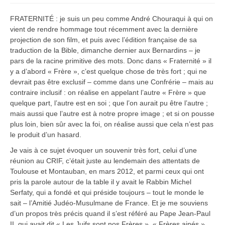
FRATERNITÉ : je suis un peu comme André Chouraqui à qui on
vient de rendre hommage tout récemment avec la dernière
projection de son film, et puis avec l’édition française de sa
traduction de la Bible, dimanche dernier aux Bernardins – je
pars de la racine primitive des mots. Donc dans « Fraternité » il
y a d’abord « Frère », c’est quelque chose de très fort ; qui ne
devrait pas être exclusif – comme dans une Confrérie – mais au
contraire inclusif : on réalise en appelant l’autre « Frère » que
quelque part, l’autre est en soi ; que l’on aurait pu être l’autre ;
mais aussi que l’autre est à notre propre image ; et si on pousse
plus loin, bien sûr avec la foi, on réalise aussi que cela n’est pas
le produit d’un hasard.
Je vais à ce sujet évoquer un souvenir très fort, celui d’une
réunion au CRIF, c’était juste au lendemain des attentats de
Toulouse et Montauban, en mars 2012, et parmi ceux qui ont
pris la parole autour de la table il y avait le Rabbin Michel
Serfaty, qui a fondé et qui préside toujours – tout le monde le
sait – l’Amitié Judéo-Musulmane de France. Et je me souviens
d’un propos très précis quand il s’est référé au Pape Jean-Paul
II, qui avait dit « Les Juifs sont nos Frères ». « Frères ainés »,