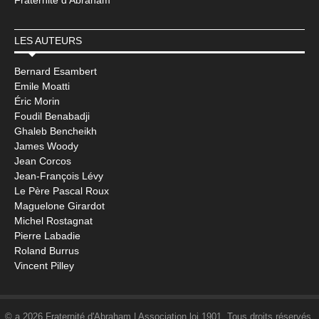
Fraternité d'Abraham
LES AUTEURS
Bernard Esambert
Emile Moatti
Éric Morin
Foudil Benabadji
Ghaleb Bencheikh
James Woody
Jean Corcos
Jean-François Lévy
Le Père Pascal Roux
Maguelone Girardot
Michel Rostagnat
Pierre Labadie
Roland Burrus
Vincent Pilley
© a 2026 Fraternité d'Abraham | Association loi 1901. Tous droits réservés.