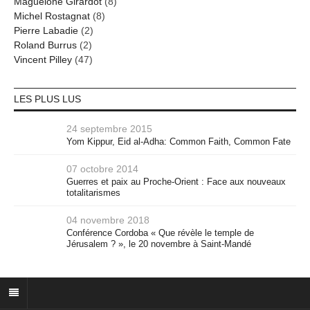
Maguelone Girardot
(8)
Michel Rostagnat
(8)
Pierre Labadie
(2)
Roland Burrus
(2)
Vincent Pilley
(47)
LES PLUS LUS
24 septembre 2015
Yom Kippur, Eid al-Adha: Common Faith, Common Fate
07 octobre 2014
Guerres et paix au Proche-Orient : Face aux nouveaux
totalitarismes
04 novembre 2018
Conférence Cordoba « Que révèle le temple de
Jérusalem ? », le 20 novembre à Saint-Mandé