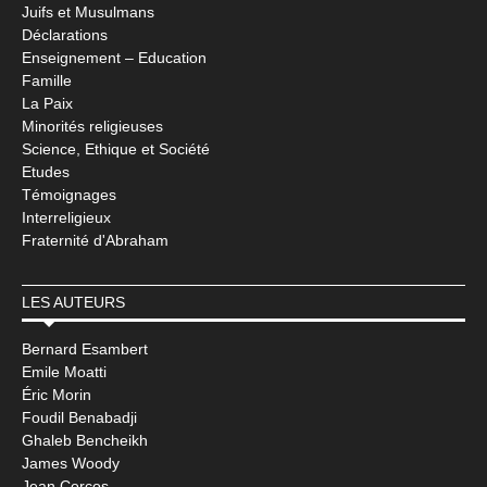
Juifs et Musulmans
Déclarations
Enseignement – Education
Famille
La Paix
Minorités religieuses
Science, Ethique et Société
Etudes
Témoignages
Interreligieux
Fraternité d'Abraham
LES AUTEURS
Bernard Esambert
Emile Moatti
Éric Morin
Foudil Benabadji
Ghaleb Bencheikh
James Woody
Jean Corcos