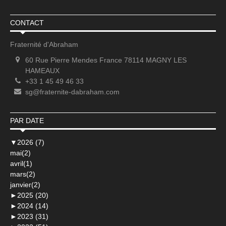
CONTACT
Fraternité d'Abraham
60 Rue Pierre Mendes France 78114 MAGNY LES
HAMEAUX
+33 1 45 49 46 33
sg@fraternite-dabraham.com
PAR DATE
▼
2026 (7)
mai(2)
avril(1)
mars(2)
janvier(2)
►
2025 (20)
►
2024 (14)
►
2023 (31)